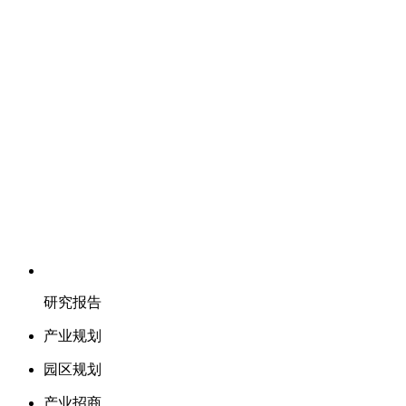
研究报告
产业规划
园区规划
产业招商