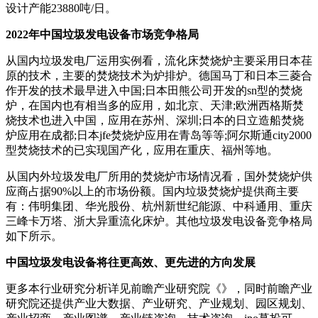
设计产能23880吨/日。
2022年中国垃圾发电设备市场竞争格局
从国内垃圾发电厂运用实例看，流化床焚烧炉主要采用日本荏
原的技术，主要的焚烧技术为炉排炉。德国马丁和日本三菱合
作开发的技术最早进入中国;日本田熊公司开发的sn型的焚烧
炉，在国内也有相当多的应用，如北京、天津;欧洲西格斯焚
烧技术也进入中国，应用在苏州、深圳;日本的日立造船焚烧
炉应用在成都;日本jfe焚烧炉应用在青岛等等;阿尔斯通city2000
型焚烧技术的已实现国产化，应用在重庆、福州等地。
从国内外垃圾发电厂所用的焚烧炉市场情况看，国外焚烧炉供
应商占据90%以上的市场份额。国内垃圾焚烧炉提供商主要
有：伟明集团、华光股份、杭州新世纪能源、中科通用、重庆
三峰卡万塔、浙大异重流化床炉。其他垃圾发电设备竞争格局
如下所示。
中国垃圾发电设备将往更高效、更先进的方向发展
更多本行业研究分析详见前瞻产业研究院《》，同时前瞻产业
研究院还提供产业大数据、产业研究、产业规划、园区规划、