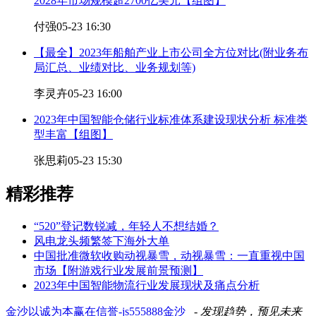
2028年市场规模超2700亿美元【组图】
付强
05-23 16:30
【最全】2023年船舶产业上市公司全方位对比(附业务布
局汇总、业绩对比、业务规划等)
李灵卉
05-23 16:00
2023年中国智能仓储行业标准体系建设现状分析 标准类
型丰富【组图】
张思莉
05-23 15:30
精彩推荐
“520”登记数锐减，年轻人不想结婚？
风电龙头频繁签下海外大单
中国批准微软收购动视暴雪，动视暴雪：一直重视中国
市场【附游戏行业发展前景预测】
2023年中国智能物流行业发展现状及痛点分析
金沙以诚为本赢在信誉-js555888金沙
- 发现趋势，预见未来