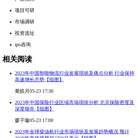
项目可研
市场调研
投资选址
ipo咨询
相关阅读
2023年中国智能物流行业发展现状及痛点分析 行业保持
高速增长态势【组图】
黄皓月
05-23 17:30
2023年中国保险行业区域市场现状分析 北京保险密度及
深度领先【组图】
廖子璇
05-23 17:00
2023年全球柴油机行业市场现状及发展趋势概况 预计