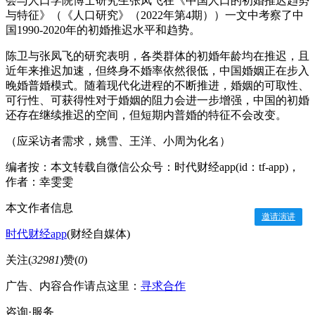
会与人口学院博士研究生张凤飞在《中国人口的初婚推迟趋势
与特征》（《人口研究》（2022年第4期））一文中考察了中
国1990-2020年的初婚推迟水平和趋势。
陈卫与张凤飞的研究表明，各类群体的初婚年龄均在推迟，且
近年来推迟加速，但终身不婚率依然很低，中国婚姻正在步入
晚婚普婚模式。随着现代化进程的不断推进，婚姻的可取性、
可行性、可获得性对于婚姻的阻力会进一步增强，中国的初婚
还存在继续推迟的空间，但短期内普婚的特征不会改变。
（应采访者需求，姚雪、王洋、小周为化名）
编者按：本文转载自微信公众号：时代财经app(id：tf-app)，
作者：幸雯雯
本文作者信息
邀请演讲
时代财经app
(财经自媒体)
关注(
32981
)
赞(
0
)
广告、内容合作请点这里：
寻求合作
咨询·服务