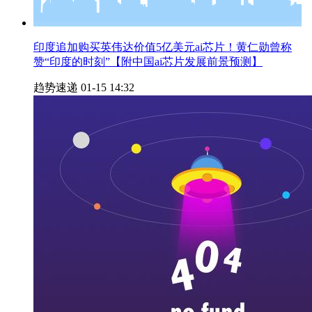
印度追加购买英伟达价值5亿美元ai芯片！黄仁勋曾称
赞“印度的时刻”【附中国ai芯片发展前景预测】
趋势速递
01-15 14:32