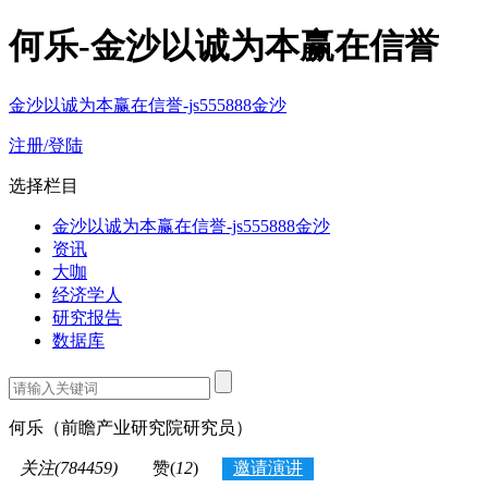
何乐-金沙以诚为本赢在信誉
金沙以诚为本赢在信誉-js555888金沙
注册/登陆
选择栏目
金沙以诚为本赢在信誉-js555888金沙
资讯
大咖
经济学人
研究报告
数据库
何乐
（前瞻产业研究院研究员）
关注(784459)
赞(
12
)
邀请演讲