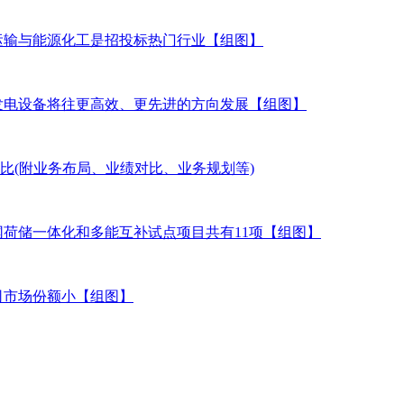
通运输与能源化工是招投标热门行业【组图】
圾发电设备将往更高效、更先进的方向发展【组图】
对比(附业务布局、业绩对比、业务规划等)
源网荷储一体化和多能互补试点项目共有11项【组图】
司市场份额小【组图】