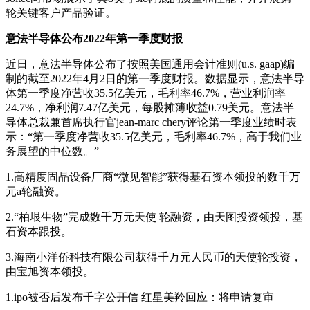
轮关键客户产品验证。
意法半导体公布2022年第一季度财报
近日，意法半导体公布了按照美国通用会计准则(u.s. gaap)编
制的截至2022年4月2日的第一季度财报。数据显示，意法半导
体第一季度净营收35.5亿美元，毛利率46.7%，营业利润率
24.7%，净利润7.47亿美元，每股摊薄收益0.79美元。意法半
导体总裁兼首席执行官jean-marc chery评论第一季度业绩时表
示：“第一季度净营收35.5亿美元，毛利率46.7%，高于我们业
务展望的中位数。”
1.高精度固晶设备厂商“微见智能”获得基石资本领投的数千万
元a轮融资。
2.“柏垠生物”完成数千万元天使 轮融资，由天图投资领投，基
石资本跟投。
3.海南小洋侨科技有限公司获得千万元人民币的天使轮投资，
由宝旭资本领投。
1.ipo被否后发布千字公开信 红星美羚回应：将申请复审