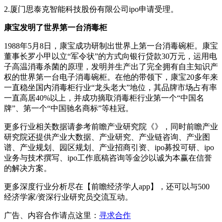
2.厦门思泰克智能科技股份有限公司ipo申请受理。
康宝发明了世界第一台消毒柜
1988年5月8日，康宝成功研制出世界上第一台消毒碗柜。康宝
董事长罗小甲以立“军令状”的方式向银行贷款30万元，运用电
子高温消毒杀菌的原理，发明并生产出了完全拥有自主知识产
权的世界第一台电子消毒碗柜。在他的带领下，康宝20多年来
一直稳坐国内消毒柜行业“龙头老大”地位，其品牌市场占有率
一直高居40%以上，并成功摘取消毒柜行业第一个“中国名
牌”、第一个“中国驰名商标”等桂冠。
更多行业相关数据请参考前瞻产业研究院《》，同时前瞻产业
研究院还提供产业大数据、产业研究、产业链咨询、产业图
谱、产业规划、园区规划、产业招商引资、ipo募投可研、ipo
业务与技术撰写、ipo工作底稿咨询等金沙以诚为本赢在信誉
的解决方案。
更多深度行业分析尽在【前瞻经济学人app】，还可以与500
经济学家/资深行业研究员交流互动。
广告、内容合作请点这里：
寻求合作