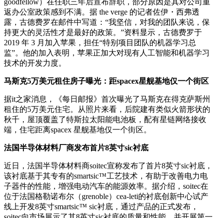
goodfellow）在任职三年后宣布辞职，部分原因是其对公司重
返办公室政策感到不满。据 the verge 的记者佐伊・西弗透
露，古德费罗在邮件中写道：“我坚信，对我的团队来说，保
持更大的灵活性才是最好的政策。”资料显示，古德费罗于
2019 年 3 月加入苹果，担任“特别项目团队的机器学习总
监”。他的加入表明，苹果正加大对现有人工智能和机器学习
技术的开发力度。
马斯克5万美元租住房子曝光：距spacex星舰基地仅一个街区
据it之家消息，《每日邮报》首次曝光了马斯克在得克萨斯州
租住的5万美元住宅。从照片来看，后院建有类似火箭形状的
秋千，屋顶覆盖了特斯拉太阳能电池板，配有星链网络接收
端，住宅距离spacex 星舰基地仅一个街区。
法国半导体材料厂商发布首片8英寸sic衬底
近日，法国半导体材料商soitec宣称发布了首片8英寸sic衬底，
该衬底基于其专有的smartsic™工艺技术，有助于改善电力电
子器件的性能，增强电动汽车的能源效率。据介绍，soitec在
位于法国格勒诺布尔（grenoble）cea-leti的衬底创新中心试产
线上开发8英寸smartsic™ sic衬底，通过产品的正式发布，
soitec向市场展示了其8英寸sic衬底的质量和性能，并开展第一