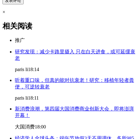
×
相关阅读
推广
研究发现：减少卡路里摄入 只在白天进食，或可延缓衰
老
paris li
18:14
听着重口味，但真的能对抗衰老！研究：移植年轻者粪
便，可逆转衰老
paris li
18:11
新消费浪潮，第四届大国消费商业创新大会，即将澎湃
开幕！
大国消费
18:00
经济学人全球头条：端午节放假3天不用调休，多所985