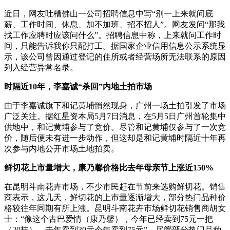
近日，网友吐槽佛山一公司招聘信息中写“别一上来就问底
薪、工作时间、休息、加不加班、招不招人”。网友发问“那我
找工作应聘时应该问什么”。招聘信息中称，上来就问工作时
间，只能告诉我你只配打工。据国家企业信用信息公示系统显
示，该公司曾因通过登记的住所或者经营场所无法联系的原因
列入经营异常名录。
时隔近10年，李嘉诚“杀回”内地土拍市场
由于李嘉诚旗下和记黄埔悄然现身，广州一场土拍引发了市场
广泛关注。据红星资本局5月7日消息，在5月5日广州首轮集中
供地中，和记黄埔参与了竞价。尽管和记黄埔仅参与了一次竞
价，随后便未有进一步动作，但这却是和记黄埔时隔近十年再
次参与内地公开市场土地拍卖。
鲜切花上市量增大，康乃馨价格比去年母亲节上涨近150%
在昆明斗南花卉市场，不少市民赶在节前来选购鲜切花。销售
商表示，这几天，鲜切花的上市量逐渐增大，部分热门品种价
格较往年同期有所上涨。昆明斗南花卉市场鲜切花销售商胡女
士：“像这个古巴爱情（康乃馨），今年已经卖到75元一把
（20枝），去年卖到30元今年卖到75元”。尽管部分热门品种