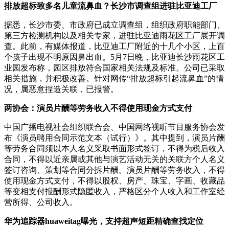
排放超标致多名儿童流鼻血？长沙市调查组进驻比亚迪工厂
据悉，长沙市委、市政府已成立调查组，组织政府职能部门、
第三方检测机构以及相关专家，进驻比亚迪雨花区工厂展开调
查。此前，有媒体报道，比亚迪工厂附近的十几个小区，上百
个孩子出现不明原因鼻出血。5月7日晚，比亚迪长沙雨花区工
业园发布称，园区排放符合国家相关法规及标准。公司已采取
相关措施，并积极改善。针对网传“排放超标引起流鼻血”的情
况，属恶意捏造关联，已报警。
两协会：演员片酬等劳务收入不得使用现金方式支付
中国广播电视社会组织联合会、中国网络视听节目服务协会发
布《演员聘用合同示范文本（试行）》。其中提到，演员片酬
等劳务合同须以本人名义采取书面形式签订，不得为税后收入
合同，不得以近亲属或其他与演艺活动无关的关联方个人名义
签订咨询、策划等合同分拆片酬。演员片酬等劳务收入，不得
使用现金方式支付，不得以股权、房产、珠宝、字画、收藏品
等变相支付报酬形式隐匿收入，严格区分个人收入和工作室经
营所得、公司收入。
华为追踪器huaweitag曝光，支持超声短距精确查找定位