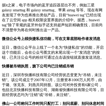
据it之家，电子市场内的蓝牙追踪器层出不穷，例如三星
galaxy smarttag 和 galaxy smarttag、苹果 airtag 等等。现在有网
友发现了华为也将推出类似产品，目前“huawei tag”已经出现
在了云空间 app 相关权限设置界面的介绍中。据悉，huawei
tag”除了常规的蓝牙外似乎还支持超声短距精确查找，目前尚
不清楚华为将在何时推出这一产品。
微信公众号上线快捷私信功能，可在文章底部给作者发消息
近日，微信公众平台上线了一个名为“快捷私信”的功能，开启
这个功能后，会在公众号图文的末尾出现一个“发消息”的按
钮，已关注公众号的粉丝可通过点击该按钮就直接发送消息。
快播被吊销执照，旗下公司均已注销或吊销
近日，深圳市快播科技有限公司经营状态变更为“吊销，未注
销”。该公司成立于2007年12月，注册资本1000万人民币，由
于璐、张克东、刘燕共同持股。该公司对外投资有6家公司，
包括北京快播科技有限公司、湖南省快播科技有限公司等，目
前经营状态均为“注销”或“吊销，未注销”。
佛山一公司称问工作时间只配打工：别问底薪、别问休息时间