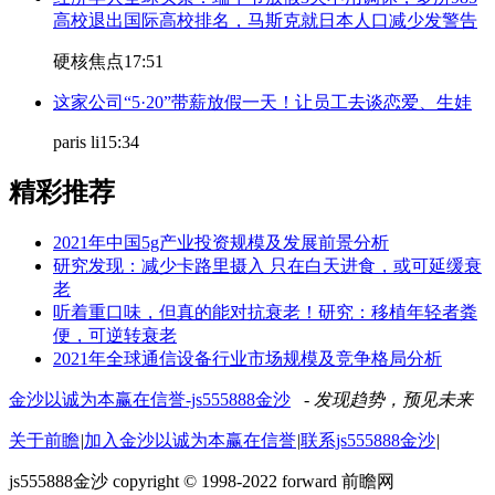
高校退出国际高校排名，马斯克就日本人口减少发警告
硬核焦点
17:51
这家公司“5·20”带薪放假一天！让员工去谈恋爱、生娃
paris li
15:34
精彩推荐
2021年中国5g产业投资规模及发展前景分析
研究发现：减少卡路里摄入 只在白天进食，或可延缓衰
老
听着重口味，但真的能对抗衰老！研究：移植年轻者粪
便，可逆转衰老
2021年全球通信设备行业市场规模及竞争格局分析
金沙以诚为本赢在信誉-js555888金沙
- 发现趋势，预见未来
关于前瞻
|
加入金沙以诚为本赢在信誉
|
联系js555888金沙
|
js555888金沙 copyright © 1998-2022 forward 前瞻网