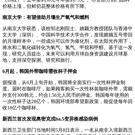
价格上涨，但鲜切花整体价格有所下降。
南京大学：有望借助月壤生产氧气和燃料
从南京大学获悉，该校邹志刚院士、姚颖方教授团队与香港中
文大学（深圳）、中国科学技术大学合作，发现嫦娥五号带回
的月壤样本中，一些成分可以作为催化剂，在太阳光作用下，
将水和二氧化碳转化为氧气、氢气、甲烷和甲醇。基于这一发
现，研究人员提出，未来可以利用月球自身资源建设月球基
地，支持深空探测、研究和旅行。
6月起，韩国外带咖啡需收杯子押金
据报道，从6月上旬开始，韩国将全面实行一次性杯押金制
度。届时在咖啡厅，如果顾客购买一次性杯装咖啡外带，需额
外支付300韩元，约合1.56元人民币的押金。韩国每年使用的
一次性杯子达28亿个，韩国环境部希望新政策，能促使每年回
收18亿个咖啡杯。
新西兰首次发现奥密克戎ba.5变异株感染病例
新西兰卫生部门当地时间5月8日表示，一名从南非入境新西兰