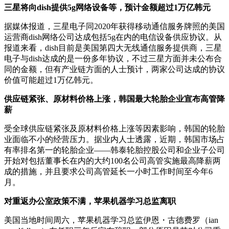
三星将向dish提供5g网络设备等，预计金额超过1万亿韩元
据媒体报道，三星电子同2020年获得移动通信服务牌照的美国
运营商dish网络公司达成包括5g在内的电信设备供应协议。从
报道来看，dish目前是美国第四大无线通信服务提供商，三星
电子与dish达成的是一份多年协议，不过三星方面并未公布合
同的金额，但有产业链方面的人士预计，两家公司达成的协议
价值可能超过1万亿韩元。
供应链紧张、原材料价格上涨，韩国最大轮胎企业宣布高管降
薪
受全球供应链紧张及原材料价格上涨等因素影响，韩国的轮胎
业面临不小的经营压力。据业内人士透露，近期，韩国市场占
有率排名第一的轮胎企业——韩泰轮胎控股公司和企业子公司
开始对包括董事长在内的大约100名公司高管实施最高降薪两
成的措施，并且要求公司高管延长一小时工作时间至今年6
月。
对重返办公室政策不满，苹果机器学习总监离职
美国当地时间周六，苹果机器学习总监伊恩・古德费罗（ian