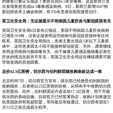
的旅客已被证实感染了奥密克戎ba.5变异毒株。这是新西兰首
次发现奥密克戎ba.5毒株感染病例。8日，新西兰新增5647例
新冠肺炎本土确诊病例，有350名患者在医院接受治疗。
英卫生安全局：无证据显示不明病因儿童肝炎与新冠疫苗有关
英国卫生安全局6日发布公报说，英国不明病因儿童肝炎病例
已增至163例，没有证据表明这些病例与新冠疫苗接种有任何
联系。英国卫生安全局指出，患者主要出现在5岁以下儿童群
体中，这些患者因太小而不能接种新冠疫苗。另外，调查继续
表明这些病例与腺病毒有关。由于健康儿童感染腺病毒后发生
肝炎的情况先前并不常见，英国卫生安全局还在继续调查可能
导致发病的其他因素。
总价42.5亿英镑，切尔西与伯利财团就收购条款达成一致
北京时间7日，切尔西官方宣布，俱乐部已经接受伯利财团的
收购报价，后者将以25亿英镑的价格，从阿布手中收购切尔西
全部股份。此外，伯利财团还许诺追加17.5亿投资，用于升级
俱乐部的基础设施。目前双方已经签署协议，收购计划将递交
给英国政府和英超联盟，等待最后审核通过。切尔西有望在5
月31日之前完成易主程序。