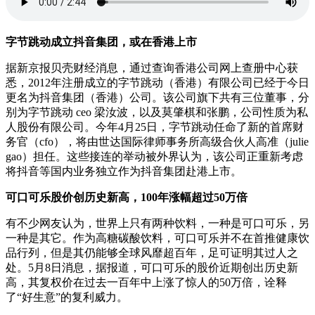
字节跳动成立抖音集团，或在香港上市
据新京报贝壳财经消息，通过查询香港公司网上查册中心获
悉，2012年注册成立的字节跳动（香港）有限公司已经于今日
更名为抖音集团（香港）公司。该公司旗下共有三位董事，分
别为字节跳动 ceo 梁汝波，以及莫肇棋和张鹏，公司性质为私
人股份有限公司。今年4月25日，字节跳动任命了新的首席财
务官（cfo），将由世达国际律师事务所高级合伙人高准（julie
gao）担任。这些接连的举动被外界认为，该公司正重新考虑
将抖音等国内业务独立作为抖音集团赴港上市。
可口可乐股价创历史新高，100年涨幅超过50万倍
有不少网友认为，世界上只有两种饮料，一种是可口可乐，另
一种是其它。作为高糖碳酸饮料，可口可乐并不在首推健康饮
品行列，但是其仍能够全球风靡超百年，足可证明其过人之
处。5月8日消息，据报道，可口可乐的股价近期创出历史新
高，其复权价在过去一百年中上涨了惊人的50万倍，诠释
了“好生意”的复利威力。