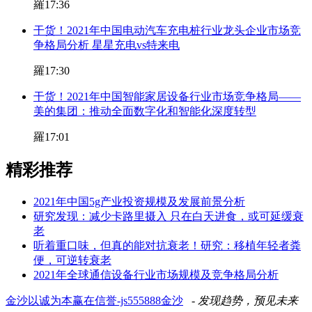
羅
17:36
干货！2021年中国电动汽车充电桩行业龙头企业市场竞
争格局分析 星星充电vs特来电
羅
17:30
干货！2021年中国智能家居设备行业市场竞争格局——
美的集团：推动全面数字化和智能化深度转型
羅
17:01
精彩推荐
2021年中国5g产业投资规模及发展前景分析
研究发现：减少卡路里摄入 只在白天进食，或可延缓衰
老
听着重口味，但真的能对抗衰老！研究：移植年轻者粪
便，可逆转衰老
2021年全球通信设备行业市场规模及竞争格局分析
金沙以诚为本赢在信誉-js555888金沙
- 发现趋势，预见未来