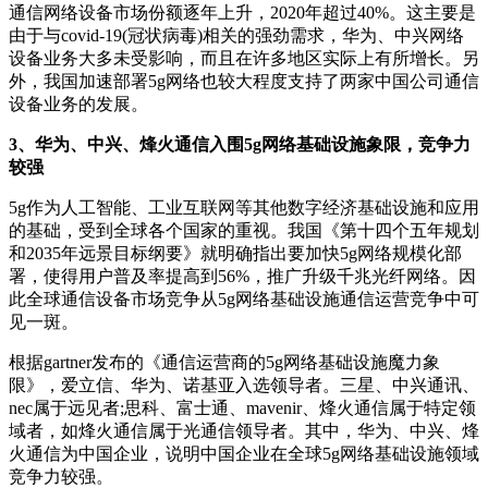
通信网络设备市场份额逐年上升，2020年超过40%。这主要是
由于与covid-19(冠状病毒)相关的强劲需求，华为、中兴网络
设备业务大多未受影响，而且在许多地区实际上有所增长。另
外，我国加速部署5g网络也较大程度支持了两家中国公司通信
设备业务的发展。
3、华为、中兴、烽火通信入围5g网络基础设施象限，竞争力
较强
5g作为人工智能、工业互联网等其他数字经济基础设施和应用
的基础，受到全球各个国家的重视。我国《第十四个五年规划
和2035年远景目标纲要》就明确指出要加快5g网络规模化部
署，使得用户普及率提高到56%，推广升级千兆光纤网络。因
此全球通信设备市场竞争从5g网络基础设施通信运营竞争中可
见一斑。
根据gartner发布的《通信运营商的5g网络基础设施魔力象
限》，爱立信、华为、诺基亚入选领导者。三星、中兴通讯、
nec属于远见者;思科、富士通、mavenir、烽火通信属于特定领
域者，如烽火通信属于光通信领导者。其中，华为、中兴、烽
火通信为中国企业，说明中国企业在全球5g网络基础设施领域
竞争力较强。