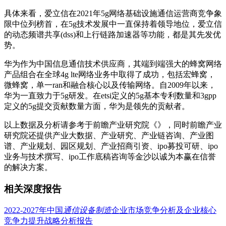
具体来看，爱立信在2021年5g网络基础设施通信运营商竞争象
限中位列榜首，在5g技术发展中一直保持着领导地位，爱立信
的动态频谱共享(dss)和上行链路加速器等功能，都是其先发优
势。
华为作为中国信息通信技术供应商，其端到端强大的蜂窝网络
产品组合在全球4g lte网络业务中取得了成功，包括宏蜂窝，
微蜂窝，单一ran和融合核心以及传输网络。自2009年以来，
华为一直致力于5g研发。在etsi定义的5g基本专利数量和3gpp
定义的5g提交贡献数量方面，华为是领先的贡献者。
以上数据及分析请参考于前瞻产业研究院《》，同时前瞻产业
研究院还提供产业大数据、产业研究、产业链咨询、产业图
谱、产业规划、园区规划、产业招商引资、ipo募投可研、ipo
业务与技术撰写、ipo工作底稿咨询等金沙以诚为本赢在信誉
的解决方案。
相关深度报告
2022-2027年中国
通信设备制造
企业市场竞争分析及企业核心
竞争力提升战略分析报告