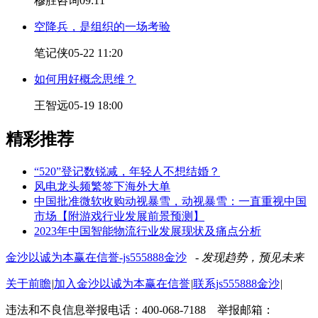
穆胜咨询
09:11
空降兵，是组织的一场考验
笔记侠
05-22 11:20
如何用好概念思维？
王智远
05-19 18:00
精彩推荐
“520”登记数锐减，年轻人不想结婚？
风电龙头频繁签下海外大单
中国批准微软收购动视暴雪，动视暴雪：一直重视中国
市场【附游戏行业发展前景预测】
2023年中国智能物流行业发展现状及痛点分析
金沙以诚为本赢在信誉-js555888金沙
- 发现趋势，预见未来
关于前瞻
|
加入金沙以诚为本赢在信誉
|
联系js555888金沙
|
违法和不良信息举报电话：400-068-7188 举报邮箱：