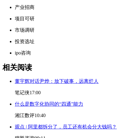
产业招商
项目可研
市场调研
投资选址
ipo咨询
相关阅读
董宇辉对话尹烨：放下破事，远离烂人
笔记侠
17:00
什么是数字化协同的“四通”能力
湘江数评
10:40
观点 | 阿里都拆分了，员工还有机会分大钱吗？