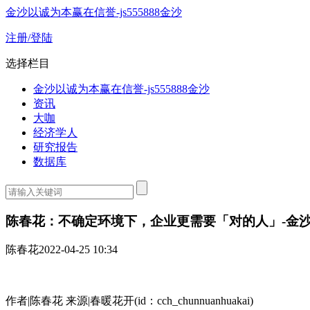
金沙以诚为本赢在信誉-js555888金沙
注册/登陆
选择栏目
金沙以诚为本赢在信誉-js555888金沙
资讯
大咖
经济学人
研究报告
数据库
陈春花：不确定环境下，企业更需要「对的人」-金
陈春花
2022-04-25 10:34
作者|陈春花 来源|春暖花开(id：cch_chunnuanhuakai)