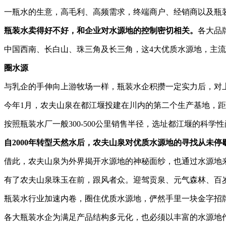
一瓶水的生意，高毛利、高频需求，终端商户、经销商以及瓶
瓶装水卖得好不好，和企业对水源地的控制密切相关。
各大品
中国西南、长白山、珠三角及长三角，这4大优质水源地，主
圈水源
与乳企的手伸向上游牧场一样，瓶装水企积攒一定实力后，对
今年1月，农夫山泉在都江堰投建在川内的第二个生产基地，距已
按照瓶装水厂一般300-500公里销售半径，选址都江堰的
自2000年转型天然水后，农夫山泉对优质水源地的寻找从未停
借此，农夫山泉为外界揭开水源地的神秘面纱，也通过水源地
有了农夫山泉珠玉在前，跟风者众。迎驾贡泉、元气森林、百
瓶装水行业加速内卷，圈住优质水源地，俨然手里一块金字招
各大瓶装水企为满足产品结构多元化，也必须以丰富的水源地