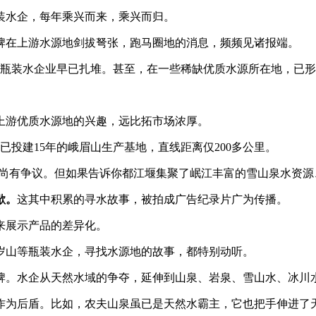
装水企，每年乘兴而来，乘兴而归。
牌在上游水源地剑拔弩张，跑马圈地的消息，频频见诸报端。
流瓶装水企业早已扎堆。甚至，在一些稀缺优质水源所在地，已
上游优质水源地的兴趣，远比拓市场浓厚。
投建15年的峨眉山生产基地，直线距离仅200多公里。
科学性尚有争议。但如果告诉你都江堰集聚了岷江丰富的雪山泉水资
歇。
这其中积累的寻水故事，被拍成广告纪录片广为传播。
来展示产品的差异化。
岁山等瓶装水企，寻找水源地的故事，都特别动听。
牌。水企从天然水域的争夺，延伸到山泉、岩泉、雪山水、冰川
作为后盾。比如，农夫山泉虽已是天然水霸主，它也把手伸进了