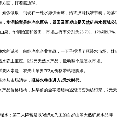
等方面，打着擦边球。
，煮饭做饭，到现在一处水源供全球，始终没能找准节奏，沦落
主，华润怡宝是纯净水巨头，景田及百岁山是天然矿泉水领域公
泉、华润怡宝和景田，市场占有率分别为25.7%、17%和9.7%
纯净水的试验，向纯净水企业宣战，一下子搅浑了瓶装水市场。娃
然水霸主宝座。以2元天然水产品，搅动整个瓶装水市场。
重要因素是，农夫山泉要在2元价格带站稳脚跟。
后基本从市场消失，
瓶装水整体进入2元水时代。
装水产品价格结构，从早前的金字塔结构逐渐演变为纺锤形，2元
高端水；第二大阵营是以3至5元为主的百岁山等天然矿泉水品牌