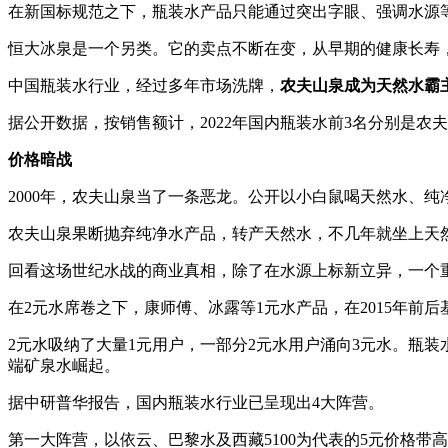
在新国标规范之下，瓶装水产品只能通过突出字眼、强调水源
恒大冰泉是一个另类。它的卖点不断在变，从早期的健康长寿
中国瓶装水行业，经过多年市场洗牌，
农夫山泉成为天然水霸
据公开数据，按销售额计，2022年国内瓶装水前3名分别是农夫山
价格暗战
2000年，农夫山泉当了一条恶龙。公开以小白鼠喝天然水、
农夫山泉果断抛弃纯净水产品，转产天然水，不几年就坐上天
回看这场世纪水战的商业真相，除了在水源上标新立异，一个
在2元水席卷之下，康师傅、冰露等1元水产品，在2015年前
2元水吸纳了大量1元用户，一部分2元水用户涌向3元水。瓶
端矿泉水崛起。
据中研普华报告，国内瓶装水行业已呈现出4大阵营。
第一大阵营，以依云、巴黎水及西藏5100为代表的5元价格带