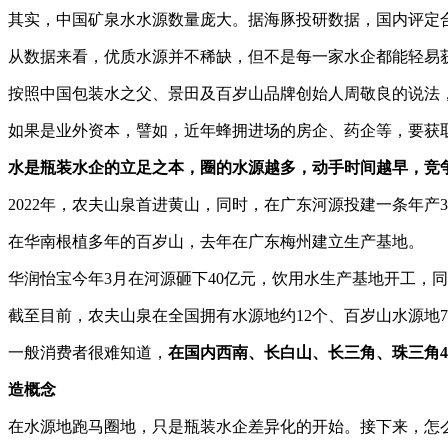
其实，中国矿泉水水源数量庞大。据海豚投研数据，国内评定合格
从数据来看，优质水源并不稀缺，但不是每一家水企都能轻易
按照中国包装水之父、景田及百岁山品牌创始人周敬良的说法
如果是业外资本，譬如，近年蜂拥进场的房企、药企等，要获
水是瓶装水企的立足之本，圈的水源越多，动手时间越早，竞
2022年，农夫山泉首进黄山，同时，在广东河源投建一条年产
在华南根植多年的百岁山，去年在广东梅州建立生产基地。
华润怡宝今年3月在河源砸下40亿元，饮用水生产基地开工，
截至目前，农夫山泉在全国拥有水源地约12个、百岁山水源地
一般消费者很难知道，
在国内西南、长白山、长三角、珠三角
造概念
在水源地跑马圈地，只是瓶装水企差异化的开始。接下来，怎