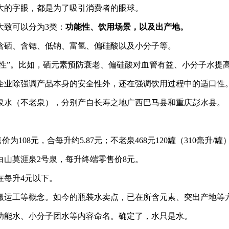
大的字眼，都是为了吸引消费者的眼球。
大致可以分为3类：
功能性、饮用场景，以及出产地。
含硒、含锶、低钠、富氢、偏硅酸以及小分子等。
能性”。比如，硒元素预防衰老、偏硅酸对血管有益、小分子水提
企业除强调产品本身的安全性外，还在强调饮用过程中的适口性
泉水（不老泉），分别产自长寿之地广西巴马县和重庆彭水县。
08元，合每升约5.87元；不老泉468元120罐（310毫升/罐）
山莫涯泉2号泉，每升终端零售价8元。
在每升4元以下。
的搬运工等概念。如今的瓶装水卖点，已在所含元素、突出产地等
、功能水、小分子团水等内容命名。确定了，水只是水。