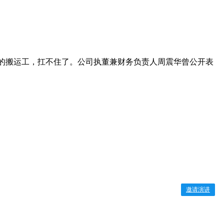
然的搬运工，扛不住了。公司执董兼财务负责人周震华曾公开表
邀请演讲