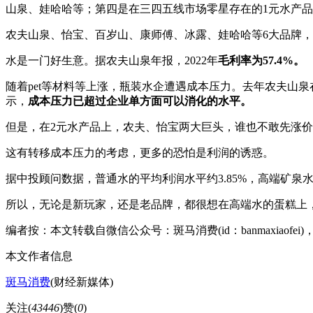
山泉、娃哈哈等；第四是在三四五线市场零星存在的1元水产
农夫山泉、怡宝、百岁山、康师傅、冰露、娃哈哈等6大品牌，
水是一门好生意。据农夫山泉年报，2022年
毛利率为57.4%。
随着pet等材料等上涨，瓶装水企遭遇成本压力。去年农夫山
示，
成本压力已超过企业单方面可以消化的水平。
但是，在2元水产品上，农夫、怡宝两大巨头，谁也不敢先涨价
这有转移成本压力的考虑，更多的恐怕是利润的诱惑。
据中投顾问数据，普通水的平均利润水平约3.85%，高端矿泉
所以，无论是新玩家，还是老品牌，都很想在高端水的蛋糕上
编者按：本文转载自微信公众号：斑马消费(id：banmaxiaofe
本文作者信息
斑马消费
(财经新媒体)
关注(
43446
)
赞(
0
)