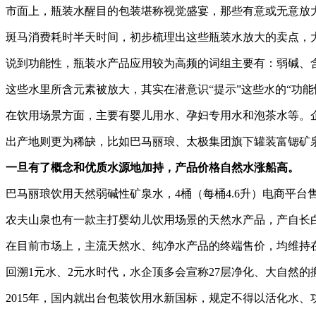
市面上，瓶装水醒目的包装堪称视觉盛宴，那些有意或无意放
斑马消费耗时半天时间，初步梳理出这些瓶装水放大的卖点，
说到功能性，瓶装水产品应用较为高频的词组主要有：弱碱、
这些水里所含元素被放大，其实在潜意识“提示”这些水的“功
在饮用场景方面，主要有婴儿用水、孕妇专用水和泡茶水等。
出产地则更为稀缺，比如巴马丽琅、太极集团旗下罐装富锶矿
一旦有了概念和优质水源地加持，产品价格自然水涨船高。
巴马丽琅饮用天然弱碱性矿泉水，4桶（每桶4.6升）电商平台售价为1
农夫山泉也有一款主打婴幼儿饮用场景的天然水产品，产自长白
在目前市场上，主流天然水、纯净水产品的终端售价，均维持
回溯1元水、2元水时代，水企顶多会宣称27层净化、大自然
2015年，国内就出台包装饮用水新国标，规定不得以活化水