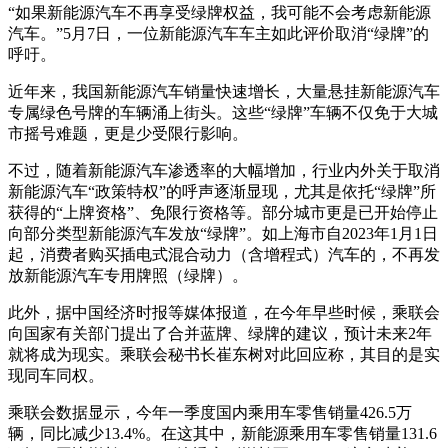
“如果新能源汽车不再享受绿牌权益，我可能不会考虑新能源
汽车。”5月7日，一位新能源汽车车主如此评价取消“绿牌”的
呼吁。
近年来，我国新能源汽车销量快速增长，大量悬挂新能源汽车
专属绿色号牌的车辆涌上街头。这些“绿牌”车辆不仅免于大城
市摇号难题，更是少受限行影响。
不过，随着新能源汽车渗透率的大幅增加，行业内外关于取消
新能源汽车“政策特权”的呼声逐渐显现，尤其是依托“绿牌”所
获得的“上牌资格”、免限行资格等。部分城市更是已开始停止
向部分类型新能源汽车发放“绿牌”。如上海市自2023年1月1日
起，消费者购买插电式混合动力（含增程式）汽车的，不再发
放新能源汽车专用牌照（绿牌）。
此外，据中国经济时报等媒体报道，在今年早些时候，乘联会
向国家有关部门提出了合并蓝牌、绿牌的建议，预计未来2年
就将成为现实。乘联会秘书长崔东树对此回应称，其目的是实
现同车同权。
乘联会数据显示，今年一季度国内乘用车零售销量426.5万
辆，同比减少13.4%。在这其中，新能源乘用车零售销量131.6