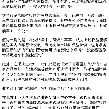
不支持取消“绿牌”相关权益。在其看来，在上海驾驶新能源汽
车的优势就在于不需竞拍号牌、不限行等。
支持取消“绿牌”权益并按照燃油车上牌、行驶的，则多为燃油
车主或计划购置燃油车的消费者。其中多位受访者表示，新能
源汽车保有量快速增加且不限行已对城市交通造成压力，对燃
油车主并不公平。
值得一提的是，在受访者中，有燃油车车主认为上述权益能够
促进国内汽车行业发展，因此支持“绿牌”权益持续；也有准备
购置新能源汽车的消费者称可以接受取消“绿牌”，没必要区别
对待燃油车和新能源汽车。
此外，在采访过程中，时代财经发现对于更看重新能源汽车自
身产品性能、节油环保等优势的受访群体而言，取消“绿牌”并
不会明显影响其购车决策。而对于更看重“绿牌”权益的消费者
而言，取消“绿牌”可能对其购车选择造成较大影响。
业界对于“取消‘绿牌’、实行同车同权”也有不同看法。
在北方工业大学汽车产业创新研究中心主任、教授纪雪洪看
来，近年来国内新能源汽车渗透率持续快速提升，“绿牌”权益
起到了明显的推动作用。“‘绿牌’权益对新能源汽车的推广、