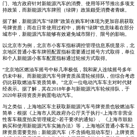
门、地方政府针对新能源汽车的消费、使用等环节推出多项支
持政策，而新能源汽车牌照（绿牌）政策颇受消费者青睐。
据了解，新能源汽车“绿牌”政策在购车时体现为更加容易获取
号牌资质；而在日常使用过程中，拥有“绿牌”也意味着在部分
城市中，新能源汽车能够有效避免城市限行、限号的影响。
以北京市为例，北京市小客车指标调控管理信息系统显示，北
京地区普通小客车牌照配置指标需要通过摇号方式取得，单位
和个人新能源小客车配置指标通过轮候方式取得。
“北京地区燃油车摇号中标几率极低，我和家人连续摇号多年
仍未中标。而新能源汽车号牌资质虽需轮候排队，但综合考虑
仍比获取燃油车资质简单。”北京一位电动汽车车主对时代财
经表示。据了解，其在2018年参与新能源汽车轮候排队，于
2020年获得资质并购置电动汽车。
与之类似，上海地区车主获取新能源汽车号牌资质也较燃油车
简单：根据《上海市人民政府办公厅关于执行<上海市非营业
性客车额度拍卖管理规定>若干要求的通知》、《上海市鼓励
购买和使用新能源汽车实施办法》等，上海地区普通小客车上
牌资质需要竞拍；新能源汽车（不含插电混动车型）上牌资质