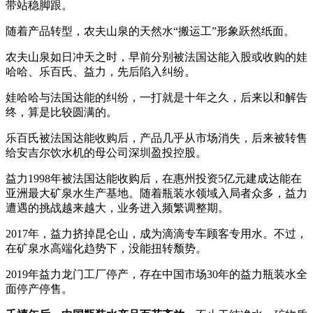
带站稳脚跟。
随着产品转型，农夫山泉的天然水“搬运工”形象跃然纸面。
农夫山泉如日冲天之时，早前分别被法国达能入股或收购的娃
哈哈、乐百氏、益力，先后陷入纠纷。
娃哈哈与法国达能的纠纷，一打就是十年之久，后来以和解告
终，算是比较圆满的。
乐百氏被法国达能收购后，产品几乎从市场消失，后来被转售
给安吉尔饮水机的母公司深圳盈投控股。
益力1998年被法国达能收购后，在惠州投资5亿元建成达能在
亚洲最大矿泉水生产基地。随着瓶装水领域入局者众多，益力
遭遇的挑战越来越大，业务进入频繁调整期。
2017年，益力挤掉昆仑山，成为滴滴专车顾客专用水。不过，
在矿泉水高端化趋势下，没能扭转颓势。
2019年益力龙门工厂停产，存在中国市场30年的益力瓶装水全
面停产停售。