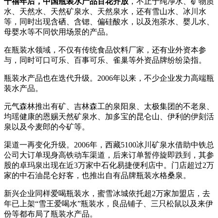
千禧年后，中国瓶装水产品百花齐放
，不止于纯净水、矿物质
水、天然水、天然矿泉水、天然泉水，还有雪山水、冰川水
等，同时出现含硒、含锶、偏硅酸水，以及泡茶水、婴儿水、
母婴水等不同饮用场景的产品。
在瓶装水领域，不仅有传统食品饮料厂家，还有业外资本参
与，同时可口可乐、百事可乐、雀巢等外资品牌纷纷染指。
瓶装水产品也在迭代升级。2006年以来，不少企业发力高端瓶
装水产品。
元气森林推出有矿、吉林森工的泉阳泉、太极集团的不老泉、
均瑶健康的恩赐天然矿泉水、加多宝的昆仑山、伊利的伊刻活
泉以及今麦郎的今矿等。
渠道一再变化升级。2006年，西藏5100冰川矿泉水借助中铁总
公司大订单现身高铁动车渠道，后来订单暂停旋即跌到，其参
股的卓玛泉出现在近3万家中石化易捷便利店中。门店超过2万
家的中石油昆仑好客，也推出自有品牌瓶装水格桑泉。
新兴企业同样爱喝瓶装水，蜜雪冰城依托超2万家加盟店，去
年已上架“雪王爱喝水”瓶装水，良品铺子、三只松鼠以及来伊
份等都布局了瓶装水产品。