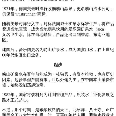
1931年，德国美最时洋行收购崂山晶泉，更名崂山汽水公司，
仍保留“iltisbrunnen”商标。
随着美最时洋行入主，对标法国威士矿泉水标准生产，将产品
卖进当地医院，成为当地病患饮用的爱乐阔矿泉水（alca），
又名卫生水。除在当地销售，产品还出口到香港、东南亚地
区。
建国后，爱乐阔更名为崂山矿泉水，成为国宴用水，在上世纪
60年代恢复出口业务。
起步
崂山矿泉水在百年前能成为一枝独秀，有资本推动，也有历史
因素。起步早但产能有限，且以外销为主，在中国本土消费市
场，始终没能荡起涟漪。
1982年，国家将饮料列为计划管理产品，瓶装水工业化发展之
路才正式起步。
不过，那个时期，是碳酸饮料的天下。北冰洋、八王寺、正广
和等全国八大汽水红极一时。直至80年代末期，瓶装水行业才