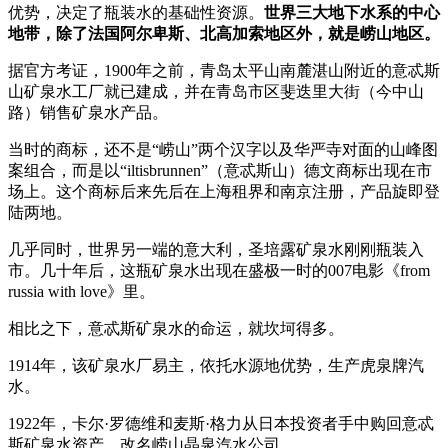
优势，决定了瓶装水的基础性资源。
世界三大地下水系的中心
地带，除了法国阿尔卑斯、北高加索地区外，就是崂山地区。
据官方考证，1900年之前，青岛太平山南麓湛山附近的意忒斯
山矿泉水工厂就已建成，并在青岛市区斐迭里大街（今中山
路）销售矿泉水产品。
当时的商标，还不是“崂山”两个汉字以及华严寺对面的山峰图
案组合，而是以“iltisbrunnen”（意忒斯山）德文商标出现在市
场上。这个商标后来先后在上海租界和南京注册，产品旋即登
陆两地。
几乎同时，世界另一端的意大利，圣培露矿泉水刚刚瓶装入
市。几十年后，这瓶矿泉水出现在盛极一时的007电影《from
russia with love》里。
相比之下，意忒斯矿泉水的命运，就坎坷得多。
1914年，该矿泉水厂易主，依托水源地优势，生产虎泉牌汽
水。
1922年，卡尔·罗德维和麦斯·格力从日本投资者手中购回意忒
斯矿泉水资产，改名崂山晶泉汽水公司。