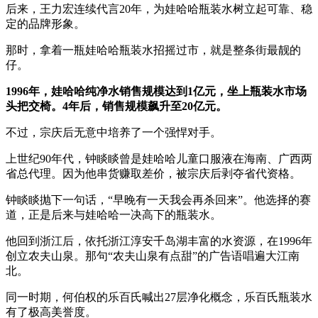
后来，王力宏连续代言20年，为娃哈哈瓶装水树立起可靠、稳
定的品牌形象。
那时，拿着一瓶娃哈哈瓶装水招摇过市，就是整条街最靓的
仔。
1996年，娃哈哈纯净水销售规模达到1亿元，坐上瓶装水市场
头把交椅。4年后，销售规模飙升至20亿元。
不过，宗庆后无意中培养了一个强悍对手。
上世纪90年代，钟睒睒曾是娃哈哈儿童口服液在海南、广西两
省总代理。因为他串货赚取差价，被宗庆后剥夺省代资格。
钟睒睒抛下一句话，“早晚有一天我会再杀回来”。他选择的赛
道，正是后来与娃哈哈一决高下的瓶装水。
他回到浙江后，依托浙江淳安千岛湖丰富的水资源，在1996年
创立农夫山泉。那句“农夫山泉有点甜”的广告语唱遍大江南
北。
同一时期，何伯权的乐百氏喊出27层净化概念，乐百氏瓶装水
有了极高美誉度。