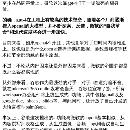
至少在品牌声量上，微软这次靠gpt-4打了一场漂亮的翻身
仗。
的确，gpt-4在工程上有较高的技术壁垒，随着各个厂商逐渐
接入openai的大模型，并不断探索、反馈，微软的“自我革
命”和迭代速度将会进一步加快。
目前来看，如果openai不开源，其他竞争对手短时间内很难追
上。这也就是为什么open ai选择把训练数据、参数量规模等技
术细节全部隐藏的根本原因。
不过，不论从内部因素还是外部因素来看，微软的帝国梦都是
没那么容易实现的。
从外部来看，谷歌作为最强劲的对手，对于ai赛道穷追不舍。
就在microsoft 365 copilot发布会当天，谷歌也宣布了旗下所有
workspace办公组件将上线生成式ai功能，其中包括gmail以及
google doc、sheets、slides等。与此同时，还开放了自己开发的
大语言模型palm的api。
事实上，谷歌这次推出的ai功能与微软的copolit基本相似，从
内容撰写到表格生成，从生成图像、音频、ppt到会议自动生
成记录，谷歌在办公软件ai化上选择与微软正面硬刚。