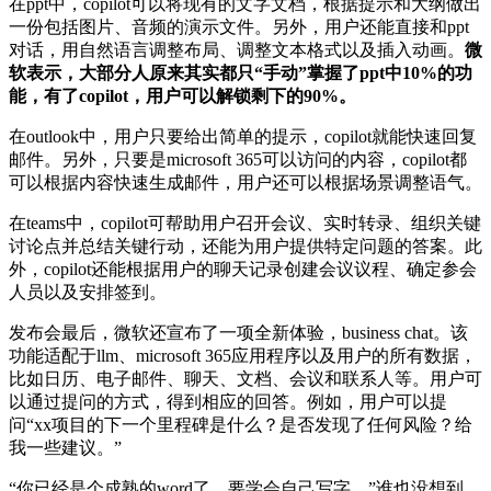
在ppt中，copilot可以将现有的文字文档，根据提示和大纲做出
一份包括图片、音频的演示文件。另外，用户还能直接和ppt
对话，用自然语言调整布局、调整文本格式以及插入动画。
微
软表示，大部分人原来其实都只“手动”掌握了ppt中10%的功
能，有了copilot，用户可以解锁剩下的90%。
在outlook中，用户只要给出简单的提示，copilot就能快速回复
邮件。另外，只要是microsoft 365可以访问的内容，copilot都
可以根据内容快速生成邮件，用户还可以根据场景调整语气。
在teams中，copilot可帮助用户召开会议、实时转录、组织关键
讨论点并总结关键行动，还能为用户提供特定问题的答案。此
外，copilot还能根据用户的聊天记录创建会议议程、确定参会
人员以及安排签到。
发布会最后，微软还宣布了一项全新体验，business chat。该
功能适配于llm、microsoft 365应用程序以及用户的所有数据，
比如日历、电子邮件、聊天、文档、会议和联系人等。用户可
以通过提问的方式，得到相应的回答。例如，用户可以提
问“xx项目的下一个里程碑是什么？是否发现了任何风险？给
我一些建议。”
“你已经是个成熟的word了，要学会自己写字。”谁也没想到，