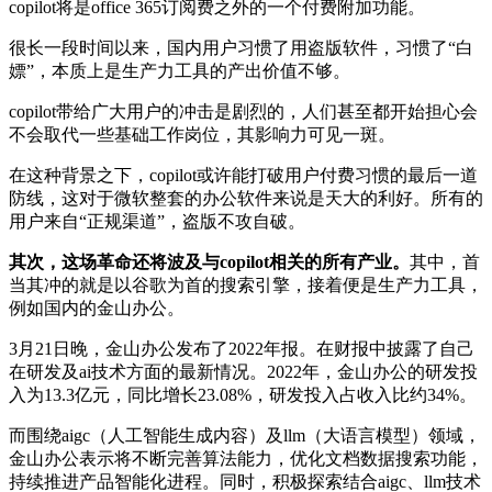
copilot将是office 365订阅费之外的一个付费附加功能。
很长一段时间以来，国内用户习惯了用盗版软件，习惯了“白
嫖”，本质上是生产力工具的产出价值不够。
copilot带给广大用户的冲击是剧烈的，人们甚至都开始担心会
不会取代一些基础工作岗位，其影响力可见一斑。
在这种背景之下，copilot或许能打破用户付费习惯的最后一道
防线，这对于微软整套的办公软件来说是天大的利好。所有的
用户来自“正规渠道”，盗版不攻自破。
其次，这场革命还将波及与copilot相关的所有产业。
其中，首
当其冲的就是以谷歌为首的搜索引擎，接着便是生产力工具，
例如国内的金山办公。
3月21日晚，金山办公发布了2022年报。在财报中披露了自己
在研发及ai技术方面的最新情况。2022年，金山办公的研发投
入为13.3亿元，同比增长23.08%，研发投入占收入比约34%。
而围绕aigc（人工智能生成内容）及llm（大语言模型）领域，
金山办公表示将不断完善算法能力，优化文档数据搜索功能，
持续推进产品智能化进程。同时，积极探索结合aigc、llm技术