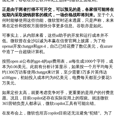
正是由于两者打得不可开交，可以预见的是，各家很可能将在
短期内采取烧钱获客的模式，一场价格战即将到来。
至于个人
何时能够使用这些功能，微软暂时还未透露，只是声称，未来
将在定价和授权方面很快分享更多信息。谷歌亦是如此。
可事实上，从内部来看，这些ai助手的开发和运行成本并不
低。微软曾在金沙以诚为本赢在信誉官网上披露，为了给
openai开发chatgpt和gpt-4，自己已经花费了数亿美元，在azure
中造了一台超级计算机。
按照open ai公布的gpt-4的api费用表，ai每生成1000个字符，成
本为0.06美元。此前有分析计算显示，如果按一个月平均每天
约1300万访客使用chatgpt来计算，至少需要3万多片英伟达
a100gpu，初始投入成本约为8亿美元，电费每天都至少要花5
万美元。
如果定价太高，就要考虑竞争对手，更重要的是用户的付费意
愿。况且，目前copilot还存在实际应用上的瑕疵。就连微软
365营销负责人都承认，微软copilot工具有可能出错。
在发布会上，微软也坦言copilot目前还无法避免“犯错”。为了