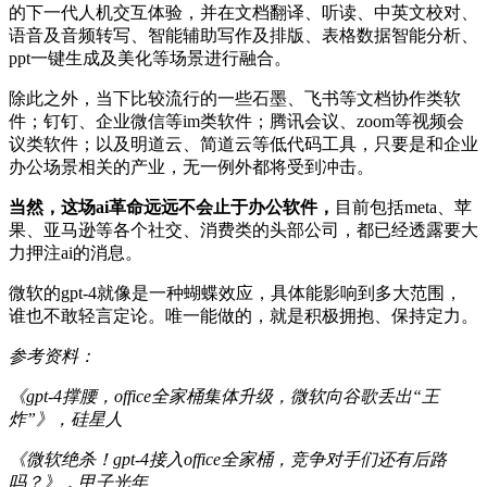
的下一代人机交互体验，并在文档翻译、听读、中英文校对、
语音及音频转写、智能辅助写作及排版、表格数据智能分析、
ppt一键生成及美化等场景进行融合。
除此之外，当下比较流行的一些石墨、飞书等文档协作类软
件；钉钉、企业微信等im类软件；腾讯会议、zoom等视频会
议类软件；以及明道云、简道云等低代码工具，只要是和企业
办公场景相关的产业，无一例外都将受到冲击。
当然，这场ai革命远远不会止于办公软件，
目前包括meta、苹
果、亚马逊等各个社交、消费类的头部公司，都已经透露要大
力押注ai的消息。
微软的gpt-4就像是一种蝴蝶效应，具体能影响到多大范围，
谁也不敢轻言定论。唯一能做的，就是积极拥抱、保持定力。
参考资料：
《gpt-4撑腰，office全家桶集体升级，微软向谷歌丢出“王
炸”》，硅星人
《微软绝杀！gpt-4接入office全家桶，竞争对手们还有后路
吗？》，甲子光年