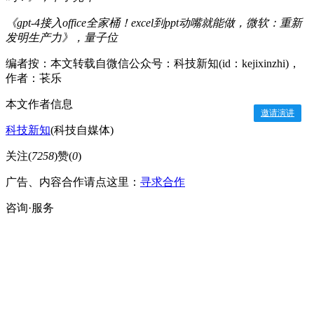
《gpt-4接入office全家桶！excel到ppt动嘴就能做，微软：重新
发明生产力》，量子位
编者按：本文转载自微信公众号：科技新知(id：kejixinzhi)，
作者：苌乐
本文作者信息
邀请演讲
科技新知
(科技自媒体)
关注(
7258
)
赞(
0
)
广告、内容合作请点这里：
寻求合作
咨询·服务