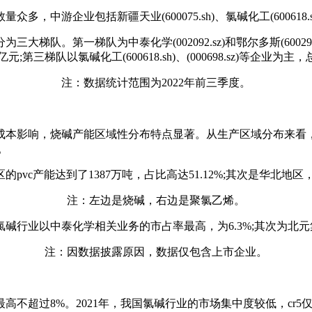
企业包括新疆天业(600075.sh)、氯碱化工(600618.sh
梯队。第一梯队为中泰化学(002092.sz)和鄂尔多斯(60029
200亿元;第三梯队以氯碱化工(600618.sh)、(000698.sz)等企业
注：数据统计范围为2022年前三季度。
本影响，烧碱产能区域性分布特点显著。从生产区域分布来看，
%。
vc产能达到了1387万吨，占比高达51.12%;其次是华北地区，产
注：左边是烧碱，右边是聚氯乙烯。
碱行业以中泰化学相关业务的市占率最高，为6.3%;其次为北元集
注：因数据披露原因，数据仅包含上市企业。
超过8%。2021年，我国氯碱行业的市场集中度较低，cr5仅为1