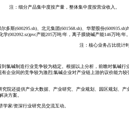
注：细分产品集中度按产量，整体集中度按营业收入。
斯(600295.sh)、北元集团(601568.sh)、华塑股份(600
2092.sz)pvc产能205万吨/年，离子膜烧碱产能146万吨/年
注：核心业务占比统计时间
看到氯碱制造行业竞争较为稳定。根据以上分析，前瞻对氯碱行
现有企业间的竞争较为激烈;氯碱企业对产业链上游的议价能力较强
究院还提供产业大数据、产业研究、产业规划、园区规划、产业招
的解决方案。
经济学家/资深行业研究员交流互动。