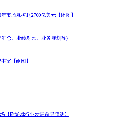
8年市场规模超2700亿美元【组图】
局汇总、业绩对比、业务规划等)
型丰富【组图】
场【附游戏行业发展前景预测】