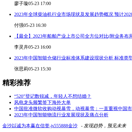
廖子璇
05-23 17:00
2023年全球柴油机行业市场现状及发展趋势概况 预计202
付强
05-23 16:30
【最全】2023年船舶产业上市公司全方位对比(附业务布
李灵卉
05-23 16:00
2023年中国智能仓储行业标准体系建设现状分析 标准类
张思莉
05-23 15:30
精彩推荐
“520”登记数锐减，年轻人不想结婚？
风电龙头频繁签下海外大单
中国批准微软收购动视暴雪，动视暴雪：一直重视中国市
2023年中国智能物流行业发展现状及痛点分析
金沙以诚为本赢在信誉-js555888金沙
- 发现趋势，预见未来