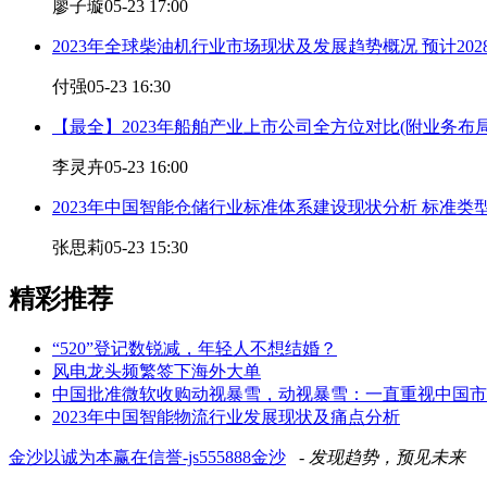
廖子璇
05-23 17:00
2023年全球柴油机行业市场现状及发展趋势概况 预计202
付强
05-23 16:30
【最全】2023年船舶产业上市公司全方位对比(附业务布
李灵卉
05-23 16:00
2023年中国智能仓储行业标准体系建设现状分析 标准类
张思莉
05-23 15:30
精彩推荐
“520”登记数锐减，年轻人不想结婚？
风电龙头频繁签下海外大单
中国批准微软收购动视暴雪，动视暴雪：一直重视中国市
2023年中国智能物流行业发展现状及痛点分析
金沙以诚为本赢在信誉-js555888金沙
- 发现趋势，预见未来