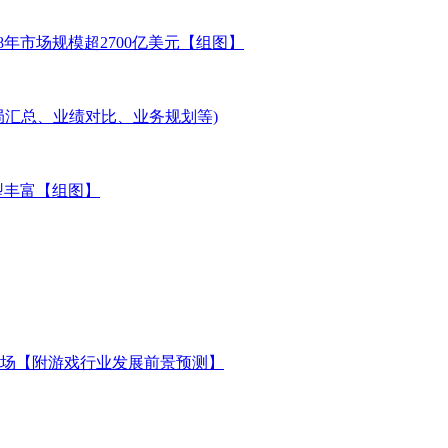
8年市场规模超2700亿美元【组图】
局汇总、业绩对比、业务规划等)
型丰富【组图】
场【附游戏行业发展前景预测】