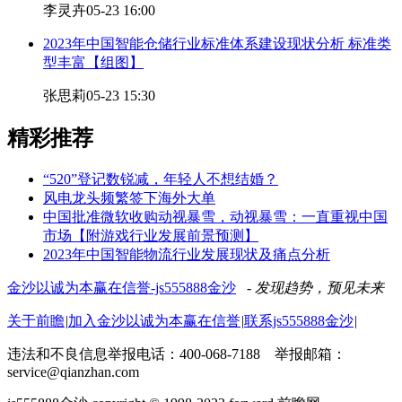
李灵卉
05-23 16:00
2023年中国智能仓储行业标准体系建设现状分析 标准类
型丰富【组图】
张思莉
05-23 15:30
精彩推荐
“520”登记数锐减，年轻人不想结婚？
风电龙头频繁签下海外大单
中国批准微软收购动视暴雪，动视暴雪：一直重视中国
市场【附游戏行业发展前景预测】
2023年中国智能物流行业发展现状及痛点分析
金沙以诚为本赢在信誉-js555888金沙
- 发现趋势，预见未来
关于前瞻
|
加入金沙以诚为本赢在信誉
|
联系js555888金沙
|
违法和不良信息举报电话：400-068-7188 举报邮箱：
service@qianzhan.com