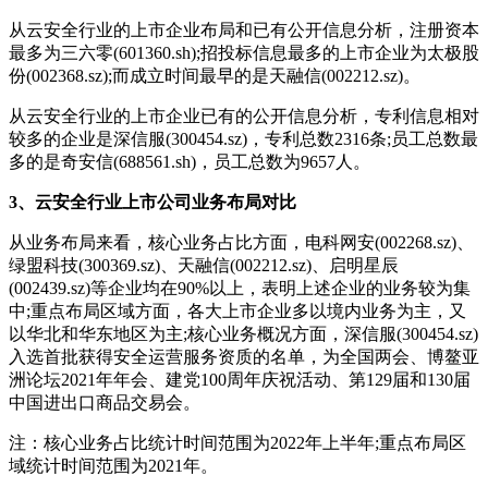
从云安全行业的上市企业布局和已有公开信息分析，注册资本
最多为三六零(601360.sh);招投标信息最多的上市企业为太极股
份(002368.sz);而成立时间最早的是天融信(002212.sz)。
从云安全行业的上市企业已有的公开信息分析，专利信息相对
较多的企业是深信服(300454.sz)，专利总数2316条;员工总数最
多的是奇安信(688561.sh)，员工总数为9657人。
3、云安全行业上市公司业务布局对比
从业务布局来看，核心业务占比方面，电科网安(002268.sz)、
绿盟科技(300369.sz)、天融信(002212.sz)、启明星辰
(002439.sz)等企业均在90%以上，表明上述企业的业务较为集
中;重点布局区域方面，各大上市企业多以境内业务为主，又
以华北和华东地区为主;核心业务概况方面，深信服(300454.sz)
入选首批获得安全运营服务资质的名单，为全国两会、博鳌亚
洲论坛2021年年会、建党100周年庆祝活动、第129届和130届
中国进出口商品交易会。
注：核心业务占比统计时间范围为2022年上半年;重点布局区
域统计时间范围为2021年。