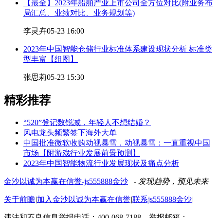
【最全】2023年船舶产业上市公司全方位对比(附业务布
局汇总、业绩对比、业务规划等)
李灵卉
05-23 16:00
2023年中国智能仓储行业标准体系建设现状分析 标准类
型丰富【组图】
张思莉
05-23 15:30
精彩推荐
“520”登记数锐减，年轻人不想结婚？
风电龙头频繁签下海外大单
中国批准微软收购动视暴雪，动视暴雪：一直重视中国
市场【附游戏行业发展前景预测】
2023年中国智能物流行业发展现状及痛点分析
金沙以诚为本赢在信誉-js555888金沙
- 发现趋势，预见未来
关于前瞻
|
加入金沙以诚为本赢在信誉
|
联系js555888金沙
|
违法和不良信息举报电话：400-068-7188 举报邮箱：