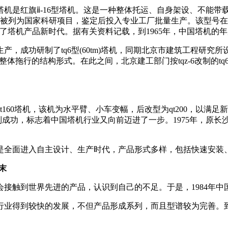
机是红旗ⅱ-16型塔机。这是一种整体托运、自身架设、不能带载
曾被列为国家科研项目，鉴定后投入专业工厂批量生产。该型号在20
，开启了塔机产品新时代。据有关资料记载，到1965年，中国塔机的年
，成功研制了tq6型(60tm)塔机，同期北京市建筑工程研究所设计
式、整体拖行的结构形式。在此之间，北京建工部门按tqz-6改制的t
t160塔机，该机为水平臂、小车变幅，后改型为qt200，以满
试制成功，标志着中国塔机行业又向前迈进了一步。1975年，原
而是全面进入自主设计、生产时代，产品形式多样，包括快速安装
末
机会接触到世界先进的产品，认识到自己的不足。于是，1984年
塔机行业得到较快的发展，不但产品形成系列，而且型谱较为完善。