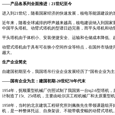
——产品各系列全面推进：21世纪至今
进入到21世纪，随着国家经济的快速发展，核电等能源建设
近年来，随着全球减排的呼声越来越高，核电建设纳入到国家
中国平头塔机、动臂式塔机的型谱日趋完善，而平头塔机和动
平头塔机由于体积小、安装便捷安全、运输和仓储成本降低、
动臂式塔机由于具有可在狭小空间作业等特点，在国外市场使
越大。
生产企业简史
自建国初期至今，我国塔吊行业企业发展经历了“国有企业为主
——国有企业为主：建国初期-20世纪70年代末
1954年，抚顺重型机械厂仿照试制了我国第一台tq2-6型
计制造了15t、25t塔机，主要由哈尔滨工程机械厂和太原重型
1958年，当时的北京建筑工程研究所刘佩衡先生带领课题组开
机，是一种整体托运、自身架设、不能带载变幅的动臂式塔机