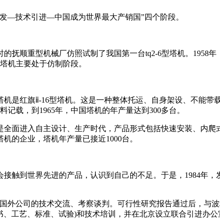
发—技术引进—中国成为世界最大产销国”四个阶段。
当时的抚顺重型机械厂仿照试制了我国第一台tq2-6型塔机。19
中国塔机主要处于仿制阶段。
是红旗ⅱ-16型塔机。这是一种整体托运、自身架设、不能带载变
料记载，到1965年，中国塔机的年产量达到300多台。
是全面进入自主设计、生产时代，产品形式包括快速安装、内爬式
塔机的企业，塔机年产量已接近1000台。
机会接触到世界先进的产品，认识到自己的不足。于是，1984年
坦等国外公司的技术交流、考察谈判。可行性研究报告通过后，与波坦达
包括资料(图纸、计算书、工艺、标准、试验)和技术培训，并在北京设立联