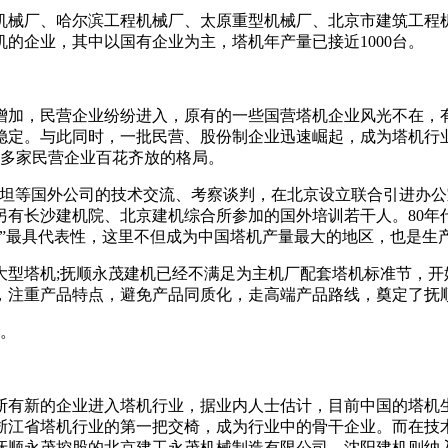
型机械厂、哈尔滨工程机械厂、太原重型机械厂、北京市建筑工
塔机的企业，其中以国有企业为主，塔机年产量已接近1000台。
的增加，民营企业纷纷进入，原有的一些国营塔机企业风光不在，
稳定。与此同时，一批民营、股份制企业迅速崛起，成为塔机行
、多家民营企业百花齐放的格局。
r、波坦等国外公司的技术交流、考察谈判，在北京设立联合引进
另有长沙建机院、北京建机综合所参加的国外培训若干人。80年
机”最具代表性，这里不但成为中国塔机产量最大的地区，也是生
大型塔机;抚顺永茂建机已经不满足为主机厂配套塔机标准节，开始
，注重产品特点，避免产品同质化，走高端产品路线，奠定了抚
家。
断有新的企业进入塔机行业，据业内人士估计，目前中国的塔机生
了浙江省塔机行业的第一把交椅，成为行业中的骨干企业。而在
了抚顺永茂控股的北京建工永茂机械制造有限公司。沈阳建机则