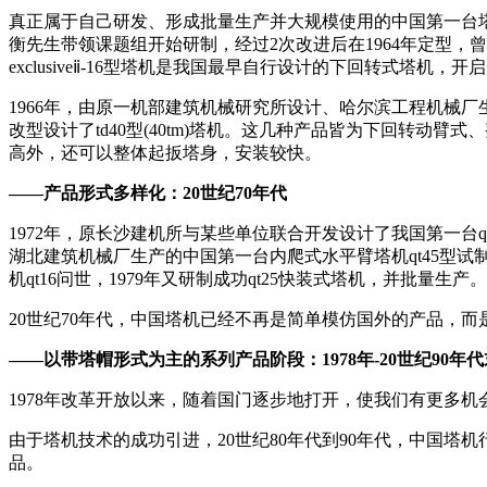
真正属于自己研发、形成批量生产并大规模使用的中国第一台塔
衡先生带领课题组开始研制，经过2次改进后在1964年定型，
exclusiveⅱ-16型塔机是我国最早自行设计的下回转式塔机
1966年，由原一机部建筑机械研究所设计、哈尔滨工程机械厂生产
改型设计了td40型(40tm)塔机。这几种产品皆为下回转动臂
高外，还可以整体起扳塔身，安装较快。
——产品形式多样化：20世纪70年代
1972年，原长沙建机所与某些单位联合开发设计了我国第一台q
湖北建筑机械厂生产的中国第一台内爬式水平臂塔机qt45型
机qt16问世，1979年又研制成功qt25快装式塔机，并批量生产。
20世纪70年代，中国塔机已经不再是简单模仿国外的产品，
——以带塔帽形式为主的系列产品阶段：1978年-20世纪90年代
1978年改革开放以来，随着国门逐步地打开，使我们有更多
由于塔机技术的成功引进，20世纪80年代到90年代，中国
品。