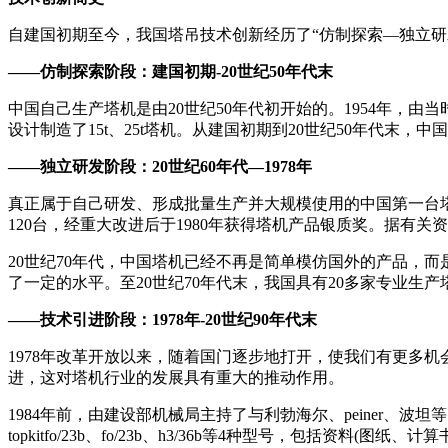
自建国初期至今，我国塔吊技术创新经历了“仿制探索—独立研
——仿制探索阶段：建国初期-20世纪50年代末
中国自己生产塔机是由20世纪50年代初开始的。1954年，由
设计制造了15t、25t塔机。从建国初期到20世纪50年代末，
——独立研发阶段：20世纪60年代—1978年
真正属于自己研发、形成批量生产并大规模使用的中国第一台塔机
120台，经重大改进后于1980年获得塔机产品银质奖。据有关资
20世纪70年代，中国塔机已经不再是简单模仿国外的产品，而
了一定的水平。至20世纪70年代末，我国具有20多家专业生产
——技术引进阶段：1978年-20世纪90年代末
1978年改革开放以来，随着国门逐步地打开，使我们有更多
进，这对塔机行业的发展具有重大的推动作用。
1984年前，由建设部机械局主持了与利勃海尔、peiner、波
topkitfo/23b、fo/23b、h3/36b等4种型号，