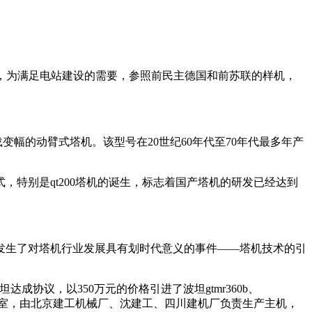
58年，为满足电站建设的需要，参照前民主德国和前苏联的样机，
幅的动臂式塔机。该型号在20世纪60年代至70年代最多年产
，特别是qt200塔机的诞生，标志着国产塔机的研发已经达到
，发生了对塔机行业发展具有划时代意义的事件——塔机技术的引
成协议，以350万元的价格引进了波坦gtmr360b、
合引进办公室，由北京建工机械厂、沈建工、四川建机厂负责生产主机，