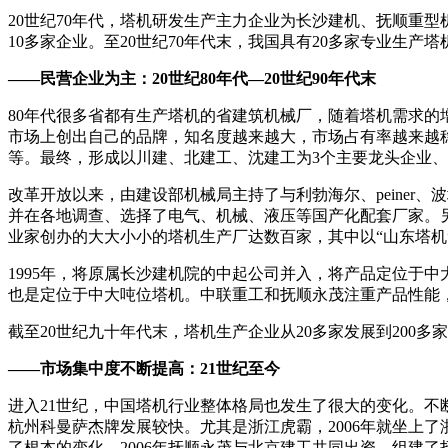
20世纪70年代，塔机研发生产主力企业为长沙建机、抚顺重
10多家企业。至20世纪70年代末，我国具有20多家专业生产
——民营企业为主：20世纪80年代—20世纪90年代末
80年代很多省都有生产塔机的省建筑机械厂，随着塔机需求
市场上创出自己的品牌，知名度越来越大，市场占有率越来越
等。最终，形成以川建、北建工、沈建工为3个主要龙头企业
改革开放以来，由建设部机械局主持了与利勃海尔、peine
并在各地调查、选择了电气、机械、液压等国产化配套厂家。
业家创办的大大小小的塔机生产厂达数百家，其中以“山东塔
1995年，将原属长沙建机院的中起公司并入，将产品定位于中
也是定位于中大吨位塔机。中联重工和抚顺永茂注重产品性能
截至20世纪九十年代末，塔机生产企业从20多家发展到200多
——市场集中度不断提高：21世纪至今
进入21世纪，中国塔机行业整体格局也发生了很大的变化。不
杭州科曼萨杰牌发展较快。尤其是浙江虎霸，2006年就坐上
了根本的变化。2006年抚顺永茂与北京建工共同出资，组建