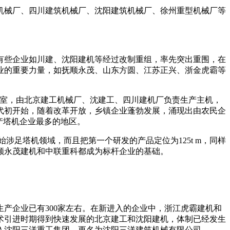
程机械厂、四川建筑机械厂、沈阳建筑机械厂、徐州重型机械厂等
有些企业如川建、沈阳建机等经过改制重组，率先突出重围，在
业的重要力量，如抚顺永茂、山东方圆、江苏正兴、浙金虎霸等
办公室，由北京建工机械厂、沈建工、四川建机厂负责生产主机，
代初开始，随着改革开放，乡镇企业蓬勃发展，涌现出由农民企
产塔机企业最多的地区。
涉足塔机领域，而且把第一个研发的产品定位为125t m，同样
顺永茂建机和中联重科都成为标杆企业的基础。
产企业已有300家左右。在新进入的企业中，浙江虎霸建机和
技术引进时期得到快速发展的北京建工和沈阳建机，体制已经发生
纳入沈阳三洋重工集团，更名为沈阳三洋建筑机械有限公司。