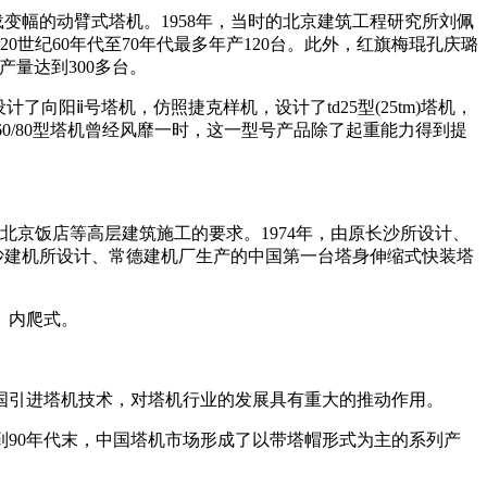
变幅的动臂式塔机。1958年，当时的北京建筑工程研究所刘佩
世纪60年代至70年代最多年产120台。此外，红旗梅琨孔庆璐
产量达到300多台。
了向阳ⅱ号塔机，仿照捷克样机，设计了td25型(25tm)塔机，
q60/80型塔机曾经风靡一时，这一型号产品除了起重能力得到提
足新北京饭店等高层建筑施工的要求。1974年，由原长沙所设计、
长沙建机所设计、常德建机厂生产的中国第一台塔身伸缩式快装塔
、内爬式。
中国引进塔机技术，对塔机行业的发展具有重大的推动作用。
到90年代末，中国塔机市场形成了以带塔帽形式为主的系列产