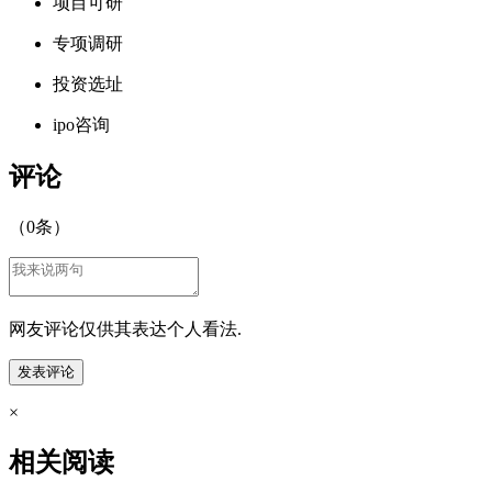
项目可研
专项调研
投资选址
ipo咨询
评论
（
0
条）
网友评论仅供其表达个人看法.
×
相关阅读