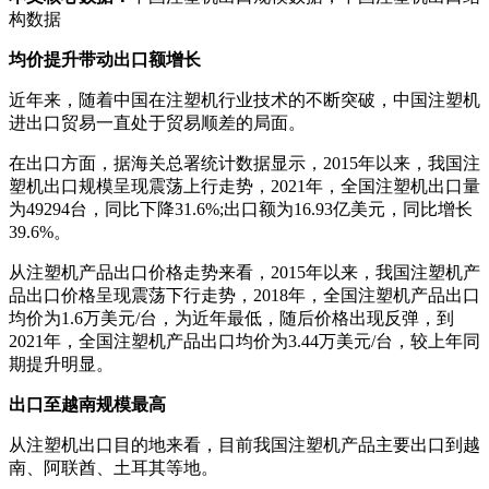
构数据
均价提升带动出口额增长
近年来，随着中国在注塑机行业技术的不断突破，中国注塑机
进出口贸易一直处于贸易顺差的局面。
在出口方面，据海关总署统计数据显示，2015年以来，我国注
塑机出口规模呈现震荡上行走势，2021年，全国注塑机出口量
为49294台，同比下降31.6%;出口额为16.93亿美元，同比增长
39.6%。
从注塑机产品出口价格走势来看，2015年以来，我国注塑机产
品出口价格呈现震荡下行走势，2018年，全国注塑机产品出口
均价为1.6万美元/台，为近年最低，随后价格出现反弹，到
2021年，全国注塑机产品出口均价为3.44万美元/台，较上年同
期提升明显。
出口至越南规模最高
从注塑机出口目的地来看，目前我国注塑机产品主要出口到越
南、阿联酋、土耳其等地。