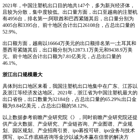
2021年，中国注塑机出口目的地共147个，多为新兴经济体，
且较为分散，集中度较低。出口量方面，出口至越南的注塑机
有4956台，排名第一;阿联酋和巴西紧随其后，出口量分别为
4005台和3395台。前十地区合计出口26108台，占总出口量的
52.9%。
出口额方面，越南以16664万美元的出口额排名第一;土耳其和
墨西哥紧随其后，出口额分别为12873.1万美元和9438.9万美
元。前十地区合计出口额为7.81亿美元，占总出口量的
46.1%。
浙江出口规模最大
具体到出口地区来看，我国注塑机出口地集中在广东、江苏以
及浙江等经济发达地区。2021年，浙江省为中国注塑机最大的
出口省份，出口数量为32184台，占总出口量的65.29%;出口金
额为9.84亿美元，占总出口额的58.12%。
以上数据参考前瞻产业研究院《》，同时前瞻产业研究院还提
供产业大数据、产业研究、产业链咨询、产业图谱、产业规
划、园区规划、产业招商引资、ipo募投可研、ipo业务与技术
撰写、ipo工作底稿咨询等金沙以诚为本赢在信誉的解决方