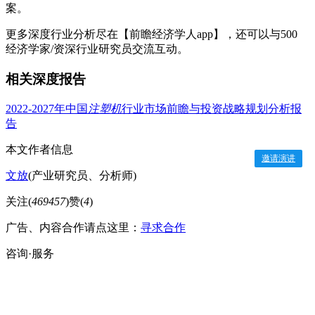
案。
更多深度行业分析尽在【前瞻经济学人app】，还可以与500
经济学家/资深行业研究员交流互动。
相关深度报告
2022-2027年中国
注塑机
行业市场前瞻与投资战略规划分析报
告
本文作者信息
邀请演讲
文放
(产业研究员、分析师)
关注(
469457
)
赞(
4
)
广告、内容合作请点这里：
寻求合作
咨询·服务