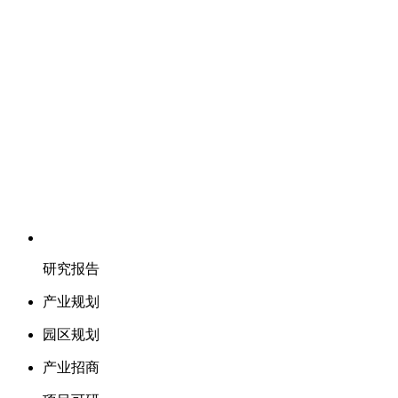
研究报告
产业规划
园区规划
产业招商