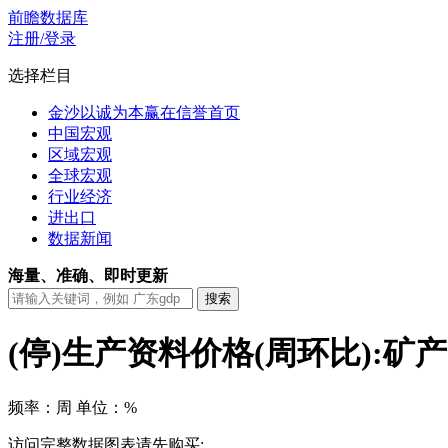
前瞻数据库
注册/登录
选择栏目
金沙以诚为本赢在信誉首页
中国宏观
区域宏观
全球宏观
行业经济
进出口
数据新闻
海量、准确、即时更新
(停)生产资料价格(周环比):矿
频率：周
单位：%
访问完整数据图表请先购买: