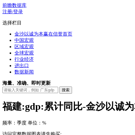
前瞻数据库
注册/登录
选择栏目
金沙以诚为本赢在信誉首页
中国宏观
区域宏观
全球宏观
行业经济
进出口
数据新闻
海量、准确、即时更新
福建:gdp:累计同比-金沙以诚
频率：季度
单位：%
访问完整数据图表请先购买: