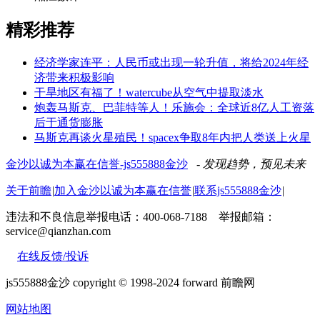
精彩推荐
经济学家连平：人民币或出现一轮升值，将给2024年经
济带来积极影响
干旱地区有福了！watercube从空气中提取淡水
炮轰马斯克、巴菲特等人！乐施会：全球近8亿人工资落
后于通货膨胀
马斯克再谈火星殖民！spacex争取8年内把人类送上火星
金沙以诚为本赢在信誉-js555888金沙
- 发现趋势，预见未来
关于前瞻
|
加入金沙以诚为本赢在信誉
|
联系js555888金沙
|
违法和不良信息举报电话：400-068-7188 举报邮箱：
service@qianzhan.com
在线反馈/投诉
js555888金沙 copyright © 1998-2024 forward 前瞻网
网站地图