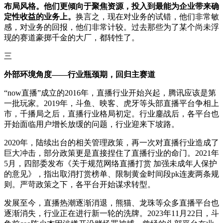
布局风格。他们更倾向于聚焦资源，投入到最能为企业带来确
定性收益的业务上。
换言之，现在对业务的试错，他们非常敏
感，对业务的回报，他们非常计较。过去那些为了某个尚未浮
现的赛道豪掷千金的大厂，都转性了。
三
外部环境角度——行业瓶颈期，回归主赛道
“now直播”成立的2016年，直播行业开始兴起，腾讯应该是第
一批玩家。2019年，斗鱼、映客、虎牙等头部直播平台争相上
市，千播局之后，直播行业格局初定。行业鏖战后，各平台也
开始面临用户增长放缓的问题，行业迎来下坡路。
2020年，陆续出台的相关管理政策，再一次对直播行业造成了
巨大冲击，部分政策更是直接捏住了直播行业的命门。2021年
5月，四部委发布《关于规范网络直播打赏 加强未成年人保护
的意见》，指出取消打赏榜单、限制黄金时间段pk连麦两条规
则。严苛政策之下，各平台开始谋求转型。
发展至今，直播热潮逐渐消退，熊猫、龙珠等众多直播平台也
逐渐消失，行业正在进行新一轮的洗牌。2023年11月22日，斗