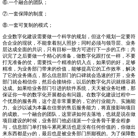
⑥.一个融合的团队；
⑦.一套保障的制度；
⑧.一套可复制的模式；
企业数字化建设需要做一个科学的规划，但这个规划一定要符
合企业的现状，不能拿着别人照抄；同时必须与领导层、业务
层达成全面的共识，只有目标一致方可进行下一步的工作；共
识完了之后要做一个精心的准备，做数字化跟打仗一样，不要
打无准备的仗，需要找一个精准的切入点，如果切的好，足够
精准，为业务部门带来的价值，能够提高它的工作效率，解决
了它的业务痛点，那么信息部门的口碑就会迅速的打开，业务
部门就会相信你，然后会接纳你，以后的数字化共识就很容易
达成。如果给业务部门引进的软件系统，天天被业务吐槽，那
保证你一年的数字化开展都会有问题。在数字化建设过程中一
个优质的服务商，这个是非常重要的，它的行业能力、实施能
力、金沙以诚为本赢在信誉的售后服务能力，将直接影响项目
的成败。一个融合的团队，这里讲如何去落地，也就是说在做
项目建设的时候，业务部门他必须派一个业务骨干要全程参
与，信息部门单打独斗累死累活也是没有任何价值的，你做出
来东西都是yy的，最后也是被业务部门所鄙视的。为了保障数