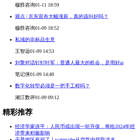
穆胜咨询
01-11 18:59
观点 | 京东宣布大幅涨薪，真的该叫好吗？
穆胜咨询
01-09 18:52
私域的非标品生意
王智远
01-09 14:53
刘擎对话钉钉叶军：普通人最大的机会，是用好ai
笔记侠
01-09 14:40
数字化转型必须是一把手工程吗？
湘江数评
01-09 09:12
精彩推荐
经济学家连平：人民币或出现一轮升值，将给2024年经
济带来积极影响
干旱地区有福了！watercube从空气中提取淡水