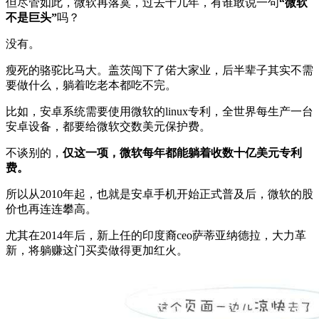
但尽管如此，微软再落寞，过去十几年，有谁敢说一句
“微软
不是巨头”
吗？
没有。
瘦死的骆驼比马大。盖茨闯下了偌大家业，后半辈子其实不需
要做什么，躺着吃老本都吃不完。
比如，安卓系统需要使用微软的linux专利，全世界每生产一台
安卓设备，都要给微软交数美元保护费。
不谈别的，
仅这一项，微软每年都能躺着收数十亿美元专利
费。
所以从2010年起，也就是安卓手机开始正式普及后，微软的股
价也再连连攀高。
尤其在2014年后，新上任的印度裔ceo萨蒂亚纳德拉，大力革
新，将躺赚这门买卖做得更加红火。