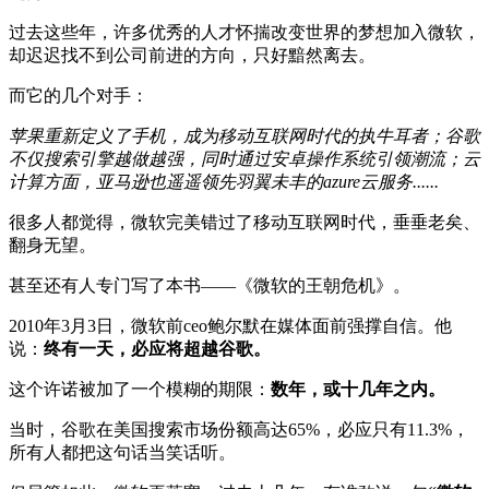
过去这些年，许多优秀的人才怀揣改变世界的梦想加入微软，
却迟迟找不到公司前进的方向，只好黯然离去。
而它的几个对手：
苹果重新定义了手机，成为移动互联网时代的执牛耳者；谷歌
不仅搜索引擎越做越强，同时通过安卓操作系统引领潮流；云
计算方面，亚马逊也遥遥领先羽翼未丰的azure云服务......
很多人都觉得，微软完美错过了移动互联网时代，垂垂老矣、
翻身无望。
甚至还有人专门写了本书——《微软的王朝危机》。
2010年3月3日，微软前ceo鲍尔默在媒体面前强撑自信。他
说：
终有一天，必应将超越谷歌。
这个许诺被加了一个模糊的期限：
数年，或十几年之内。
当时，谷歌在美国搜索市场份额高达65%，必应只有11.3%，
所有人都把这句话当笑话听。