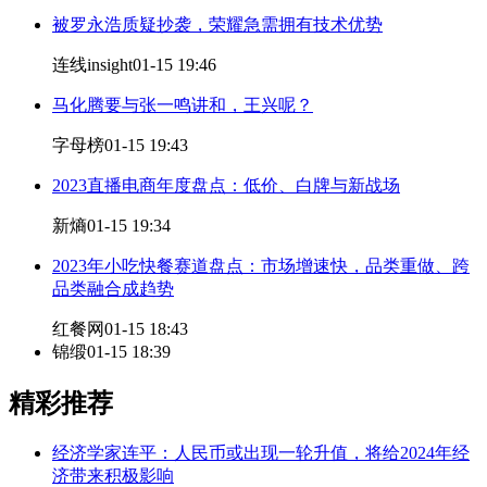
被罗永浩质疑抄袭，荣耀急需拥有技术优势
连线insight
01-15 19:46
马化腾要与张一鸣讲和，王兴呢？
字母榜
01-15 19:43
2023直播电商年度盘点：低价、白牌与新战场
新熵
01-15 19:34
2023年小吃快餐赛道盘点：市场增速快，品类重做、跨
品类融合成趋势
红餐网
01-15 18:43
锦缎
01-15 18:39
精彩推荐
经济学家连平：人民币或出现一轮升值，将给2024年经
济带来积极影响