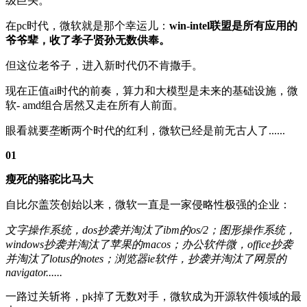
级巨头。
在pc时代，微软就是那个幸运儿：
win-intel联盟是所有应用的
爷爷辈，收了孝子贤孙无数供奉。
但这位老爷子，进入新时代仍不肯撒手。
现在正值ai时代的前奏，算力和大模型是未来的基础设施，微
软- amd组合居然又走在所有人前面。
眼看就要垄断两个时代的红利，微软已经是前无古人了......
01
瘦死的骆驼比马大
自比尔盖茨创始以来，微软一直是一家侵略性极强的企业：
文字操作系统，dos抄袭并淘汰了ibm的os/2；
图形操作系统，
windows抄袭并淘汰了苹果的macos；
办公软件微，office抄袭
并淘汰了lotus的notes；
浏览器ie软件，抄袭并淘汰了网景的
navigator......
一路过关斩将，pk掉了无数对手，微软成为开源软件领域的最