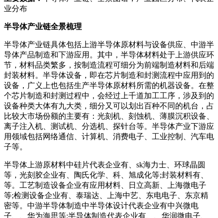
业分布
半导体产业链全景梳理
半导体产业链具体包括上游半导体原材料与设备供应、中游半
导体产品制造和下游应用。其中，半导体材料处于上游供应环
节，材料品类繁多，按制造流程可细分为前端制造材料和后端
封装材料。半导体设备，即在芯片制造和封测流程中应用到的
设备，广义上也包括生产半导体原材料所需的机器设备。在整
个芯片制造和封测过程中，会经过上千道加工工序，涉及到的
设备种类大体有九大类，细分又可以划出百种不同的机台，占
比较大市场份额的主要有：光刻机、刻蚀机、薄膜沉积设备、
离子注入机、测试机、分选机、探针台等。半导体产业下游应
用领域包括网络通信、计算机、消费电子、工业控制、汽车电
子等。
半导体上游原材料中硅片代表企业有、sk海力士、环球晶圆
等，光刻胶企业有、陶氏化学、科、旭成化等;封装材料有、
等。工艺制造设备企业有应用材料、日立高新、上海微电子
等;检测设备企业有、泰瑞达、上海中艺、东电电子、东京精
密等。中游半导体制造中半导体设计代表企业有中兴微电
子、、华为海思等;半导体制造代表企业有、、华润微电子、