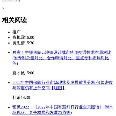
×
相关阅读
推广
肖枫霖
16:00
黄思倩
15:30
独家！中铁四院vs地铁设计城市轨道交通技术布局对比
(附专利总量对比、合作申请对比、重点专利布局对比
等)
夏才艳
15:00
2022年中国保险行业市场现状及发展前景分析 保险密度
与深度仍有上升空间【组图】
杜芾
14:30
预见2022：《2022年中国智慧灯杆行业全景图谱》(附市
场现状、竞争格局和发展趋势等)