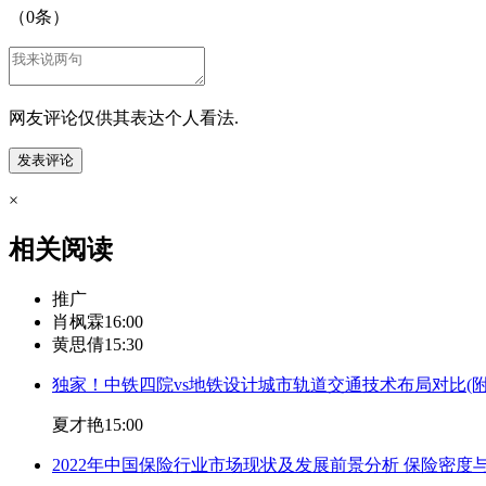
（
0
条）
网友评论仅供其表达个人看法.
×
相关阅读
推广
肖枫霖
16:00
黄思倩
15:30
独家！中铁四院vs地铁设计城市轨道交通技术布局对比(
夏才艳
15:00
2022年中国保险行业市场现状及发展前景分析 保险密