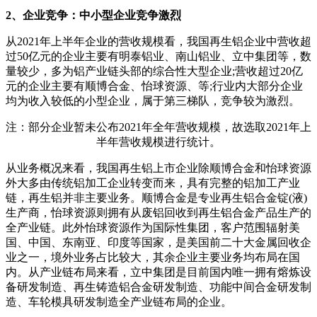
2、企业竞争：中小型企业竞争激烈
从2021年上半年企业的营收规模看，我国再生铝企业中营收超
过50亿元的企业主要有明泰铝业、南山铝业、立中集团等，数
量较少，多为铝产业链头部的综合性大型企业;营收超过20亿
元的企业主要有顺博合金、怡球资源、等;行业内大部分企业
均为收入较低的小型企业，属于第三梯队，竞争较为激烈。
注：部分企业暂未公布2021年全年营收规模，故选取2021年上
半年营收规模进行统计。
从业务概况来看，我国再生铝上市企业除顺博合金和怡球资源
外大多由传统铝加工企业转变而来，具有完整的铝加工产业
链，再生铝并非主要业务。顺博合金是专业再生铝合金锭(液)
生产商，怡球资源则拥有从废铝回收到再生铝合金产品生产的
全产业链。此外怡球资源作为国际性集团，客户范围辐射美
国、中国、东南亚、印度等国家，是美国前二十大金属回收企
业之一，境外业务占比较大，其余企业主要业务均布局在国
内。从产业链布局来看，立中集团是目前国内唯一拥有熔炼设
备研发制造、再生铸造铝合金研发制造、功能中间合金研发制
造、车轮模具研发制造全产业链布局的企业。