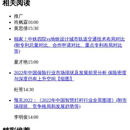
相关阅读
推广
肖枫霖
16:00
黄思倩
15:30
独家！中铁四院vs地铁设计城市轨道交通技术布局对比
(附专利总量对比、合作申请对比、重点专利布局对比
等)
夏才艳
15:00
2022年中国保险行业市场现状及发展前景分析 保险密度
与深度仍有上升空间【组图】
杜芾
14:30
预见2022：《2022年中国智慧灯杆行业全景图谱》(附市
场现状、竞争格局和发展趋势等)
李明俊
14:00