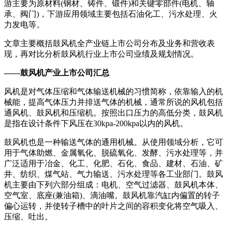
游主要为原材料(钢材、铸件、锻件)和关键零部件(电机、轴
承、阀门)，下游应用领域主要包括石油化工、污水处理、火
力发电等。
文章主要概括鼓风机全产业链上市公司分布及业务和营收表
现，再对比分析鼓风机行业上市公司业绩及规划情况。
——鼓风机产业上市公司汇总
风机是对气体压缩和气体输送机械的习惯简称，依靠输入的机
械能，提高气体压力并排送气体的机械，通常所说的风机包括
通风机、鼓风机和压缩机。按照出口压力的高低分类，鼓风机
是指在设计条件下风压在30kpa-200kpa以内的风机。
鼓风机也是一种输送气体的通用机械。从使用领域分析，它可
用于气体助燃、金属氧化、脱硫氧化、发酵、污水处理等，并
广泛适用于冶金、化工、化肥、石化、食品、建材、石油、矿
井、纺织、煤气站、气力输送、污水处理等各工业部门。鼓风
机主要由下列六部分组成：电机、空气过滤器、鼓风机本体、
空气室、底座(兼油箱)、滴油嘴。鼓风机靠汽缸内偏置的转子
偏心运转，并使转子槽中的叶片之间的容积变化将空气吸入、
压缩、吐出。