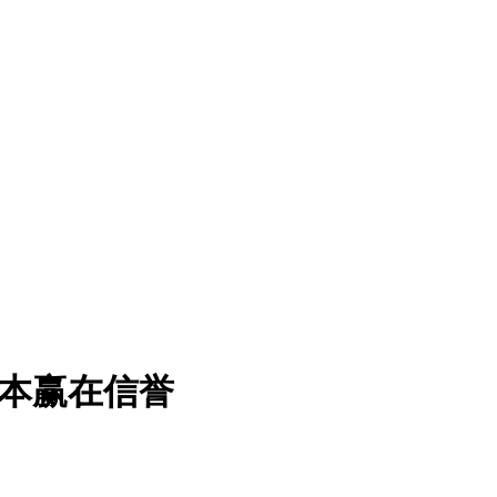
诚为本赢在信誉