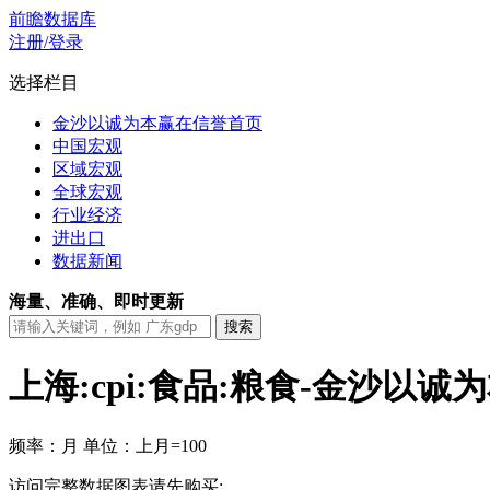
前瞻数据库
注册/登录
选择栏目
金沙以诚为本赢在信誉首页
中国宏观
区域宏观
全球宏观
行业经济
进出口
数据新闻
海量、准确、即时更新
上海:cpi:食品:粮食-金沙以
频率：月
单位：上月=100
访问完整数据图表请先购买: