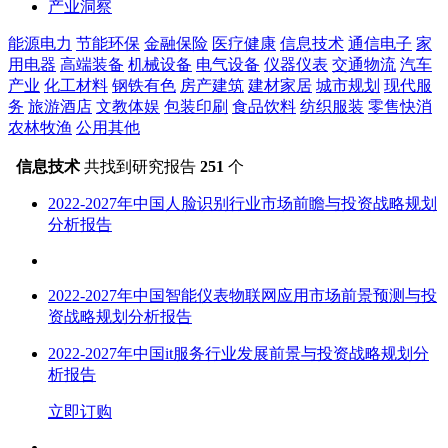
产业洞察
能源电力
节能环保
金融保险
医疗健康
信息技术
通信电子
家
用电器
高端装备
机械设备
电气设备
仪器仪表
交通物流
汽车
产业
化工材料
钢铁有色
房产建筑
建材家居
城市规划
现代服
务
旅游酒店
文教体娱
包装印刷
食品饮料
纺织服装
零售快消
农林牧渔
公用其他
信息技术
共找到研究报告
251
个
2022-2027年中国
人脸识别
行业市场前瞻与投资战略规划
分析报告
2022-2027年中国
智能仪表物联网
应用市场前景预测与投
资战略规划分析报告
2022-2027年中国
it服务
行业发展前景与投资战略规划分
析报告
立即订购