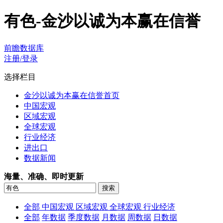
有色-金沙以诚为本赢在信誉
前瞻数据库
注册/登录
选择栏目
金沙以诚为本赢在信誉首页
中国宏观
区域宏观
全球宏观
行业经济
进出口
数据新闻
海量、准确、即时更新
全部
中国宏观
区域宏观
全球宏观
行业经济
全部
年数据
季度数据
月数据
周数据
日数据