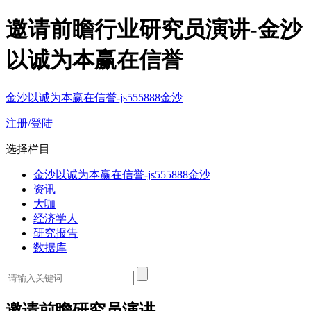
邀请前瞻行业研究员演讲-金沙
以诚为本赢在信誉
金沙以诚为本赢在信誉-js555888金沙
注册/登陆
选择栏目
金沙以诚为本赢在信誉-js555888金沙
资讯
大咖
经济学人
研究报告
数据库
邀请前瞻研究员演讲