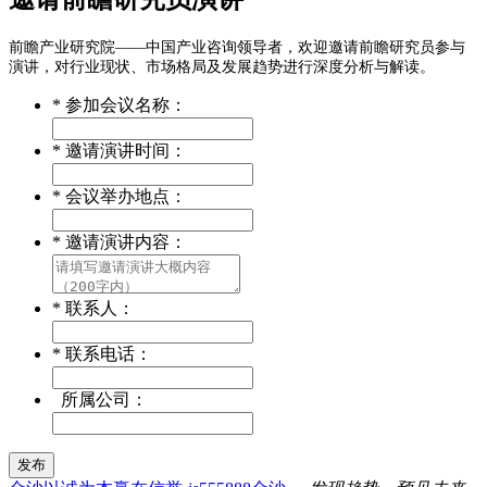
前瞻产业研究院——中国产业咨询领导者，欢迎邀请前瞻研究员参与
演讲，对行业现状、市场格局及发展趋势进行深度分析与解读。
*
参加会议名称：
*
邀请演讲时间：
*
会议举办地点：
*
邀请演讲内容：
*
联系人：
*
联系电话：
所属公司：
发布